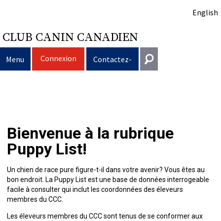
English
CLUB CANIN CANADIEN
Connexion
Menu
Contactez-
nous
Sélection
Entrer en contact
d’un
Éducation
Puppy
Général
Bienvenue à la rubrique
information@ckc.ca
Connexion
chien
du
Clubs
List
Décision
Propriété
Puppy List!
416-675-5511
J'ai oublié mon nom d'utilisateur
J'ai oublié mon mot de passe
chien
Élevage
d’acheter
Le
responsable
Programme
Éducation
Création
Sans frais 1-855-364-7252
Un chien de race pure figure-t-il dans votre avenir? Vous êtes au
bon endroit. La Puppy List est une base de données interrogeable
5397 Eglinton Avenue W.
facile à consulter qui inclut les coordonnées des éleveurs
Événements
un
choix
Tous
Trouver
Bon
Je
Assurance
d'un
Ressources
Standards
Bureau 101
membres du CCC.
Etobicoke (Ontario)
Les éleveurs membres du CCC sont tenus de se conformer aux
M9C 5K6