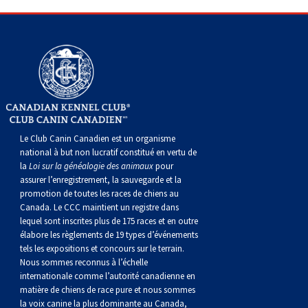
gallois
Corgi
griffon
Hound
Rhodesian
anglais
springer
Épagneul
Skye
Terrier
nain
du
napolitain
Terre-
(Cardigan)
gallois
Pumi
vendéen
ridgeback
Lévrier
anglais
des
Épagneul
wheaten
Bull
Yorkshire
Neuve
Chien
(Pembroke)
persan
Shikoku
champs
français
Épagneul
à
terrier
Terrier
d’eau
Rottweiler
Whippet
d’eau
Épagneul
poil
du
gallois
Terrier
portugais
Samoyède
Le Club Canin Canadien est un organisme
national à but non lucratif constitué en vertu de
Chien
irlandais
Sussex
Épagneul
doux
Staffordshire
blanc
Schnauzer
la
Loi sur la généalogie des animaux
pour
assurer l’enregistrement, la sauvegarde et la
nu
springer
Spinone
du
(géant)
Schnauzer
promotion de toutes les races de chiens au
Canada. Le CCC maintient un registre dans
lequel sont inscrites plus de 175 races et en outre
du
gallois
italiano
Vizsla
West
(standard)
Husky
élabore les règlements de 19 types d’événements
tels les expositions et concours sur le terrain.
Nous sommes reconnus à l’échelle
Pérou
à
Vizsla
Highland
sibérien
Saint
internationale comme l’autorité canadienne en
matière de chiens de race pure et nous sommes
la voix canine la plus dominante au Canada,