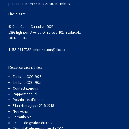
(Perro
poil
à
Braque
Bernard
Dogue
parlant au nom de nos 20 000 membres.
Lire la suite...
Sin
lisse
poil
de
du
Laika
© Club Canin Canadien 2025
5397 Eglinton Avenue O. Bureau 101, Etobicoke
Pelo
dur
Weimar
Tibet
de
ON M9C 5K6
Del
lakoutie
1-855-364-7252 |
information@ckc.ca
Peru)
Ressources utiles
Tarifs du CCC 2026
Tarifs du CCC 2025
Contactez-nous
Rapport annuel
Possibilités d’emploi
Plan stratégique 2015-2018
Nouvelles
Formulaires
Équipe de gestion du CCC
Conseil d’administration du CCC