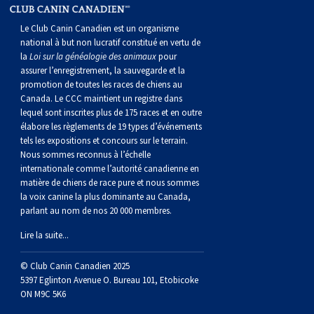
norvégien
anglais
Berger
vendéen
Chien
tibétain
Terrier
tolling
irlandais
Setter
Manchester
de
Terrier
Caniche
Pyrénées
bouvier
Chien
2021
-
2018
et
concours
multidisciplinaires
les
Le Club Canin Canadien est un organisme
polonais
Berger
Ibizan
Lévrier
tibétain
Xoloitzcuintli
rouge
irlandais
Épagneul
Norfolk
de
Terrier
(nain)
Carlin
suisse
du
Hovawart
2019
épreuves
et
concours
national à but non lucratif constitué en vertu de
la
Loi sur la généalogie des animaux
pour
assurer l’enregistrement, la sauvegarde et la
de
portugais
Puli
irlandais
Norrbottenspets
(moyen)
Xoloïtzcuintli
et
cocker
Épagneul
Norwich
du
Terrier
Petit
Groenland
Chien
sur
épreuves
et
promotion de toutes les races de chiens au
Canada. Le CCC maintient un registre dans
lequel sont inscrites plus de 175 races et en outre
plaine
Schapendoes
Elkhound
(standard)
blanc
américain
d’eau
Épagneul
révérend
chasseur
Terrier
chien
Terrier
d’ours
Komondor
le
sur
épreuves
élabore les règlements de 19 types d’événements
tels les expositions et concours sur le terrain.
Nous sommes reconnus à l’échelle
néerlandais
Berger
norvégien
Lundehund
américain
bleu
Épagneul
Russell
de
Russell
Schnauzer
russe
à
Fox
de
Kuvasz
terrain
le
sur
internationale comme l’autorité canadienne en
matière de chiens de race pure et nous sommes
la voix canine la plus dominante au Canada,
Shetland
Chien
norvégien
Otterhound
de
breton
Épagneul
rat
(nain)
Terrier
poil
terrier
Terrier
Carélie
Leonberger
terrain
le
parlant au nom de nos 20 000 membres.
Lire la suite...
d’eau
Vallhund
Petit
Picardie
Clumber
Épagneul
écossais
Terrier
soyeux
miniature
de
Xoloitzcuintli
Mastiff
terrain
© Club Canin Canadien 2025
espagnol
suédois
Corgi
basset
Pharaoh
cocker
Épagneul
Sealyham
Terrier
Manchester
(nain)
Terrier
Mâtin
5397 Eglinton Avenue O. Bureau 101, Etobicoke
ON M9C 5K6