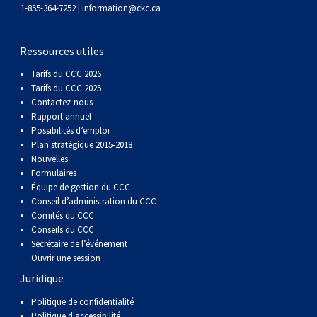
gallois
Corgi
griffon
Hound
Rhodesian
anglais
springer
Épagneul
Skye
Terrier
nain
du
napolitain
Terre-
1-855-364-7252 |
information@ckc.ca
(Cardigan)
gallois
Pumi
vendéen
ridgeback
Lévrier
anglais
des
Épagneul
wheaten
Bull
Yorkshire
Neuve
Chien
Ressources utiles
Tarifs du CCC 2026
(Pembroke)
persan
Shikoku
champs
français
Épagneul
à
terrier
Terrier
d’eau
Rottweiler
Tarifs du CCC 2025
Contactez-nous
Rapport annuel
Whippet
d’eau
Épagneul
poil
du
gallois
Terrier
portugais
Samoyède
Possibilités d’emploi
Plan stratégique 2015-2018
Nouvelles
Chien
irlandais
Sussex
Épagneul
doux
Staffordshire
blanc
Schnauzer
Formulaires
Équipe de gestion du CCC
nu
springer
Spinone
du
(géant)
Schnauzer
Conseil d’administration du CCC
Comités du CCC
Conseils du CCC
du
gallois
italiano
Vizsla
West
(standard)
Husky
Secrétaire de l’événement
Ouvrir une session
Juridique
Pérou
à
Vizsla
Highland
sibérien
Saint
Politique de confidentialité
Politique d'accessibilité