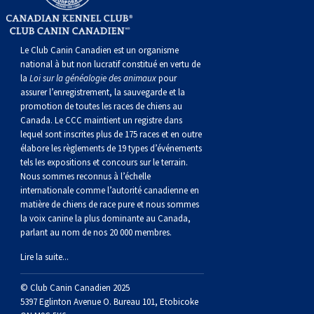
norvégien
anglais
Berger
vendéen
Chien
tibétain
Terrier
tolling
irlandais
Setter
Manchester
de
Terrier
Caniche
Pyrénées
bouvier
Chien
2021
-
2018
et
concours
multidisciplinaires
les
polonais
Berger
Ibizan
Lévrier
tibétain
Xoloitzcuintli
rouge
irlandais
Épagneul
Norfolk
de
Terrier
(nain)
Carlin
suisse
du
Hovawart
2019
épreuves
et
concours
Le Club Canin Canadien est un organisme
national à but non lucratif constitué en vertu de
la
Loi sur la généalogie des animaux
pour
de
portugais
Puli
irlandais
Norrbottenspets
(moyen)
Xoloïtzcuintli
et
cocker
Épagneul
Norwich
du
Terrier
Petit
Groenland
Chien
sur
épreuves
et
assurer l’enregistrement, la sauvegarde et la
promotion de toutes les races de chiens au
plaine
Schapendoes
Elkhound
(standard)
blanc
américain
d’eau
Épagneul
révérend
chasseur
Terrier
chien
Terrier
d’ours
Komondor
le
sur
épreuves
Canada. Le CCC maintient un registre dans
lequel sont inscrites plus de 175 races et en outre
élabore les règlements de 19 types d’événements
néerlandais
Berger
norvégien
Lundehund
américain
bleu
Épagneul
Russell
de
Russell
Schnauzer
russe
à
Fox
de
Kuvasz
terrain
le
sur
tels les expositions et concours sur le terrain.
Nous sommes reconnus à l’échelle
internationale comme l’autorité canadienne en
Shetland
Chien
norvégien
Otterhound
de
breton
Épagneul
rat
(nain)
Terrier
poil
terrier
Terrier
Carélie
Leonberger
terrain
le
matière de chiens de race pure et nous sommes
la voix canine la plus dominante au Canada,
parlant au nom de nos 20 000 membres.
d’eau
Vallhund
Petit
Picardie
Clumber
Épagneul
écossais
Terrier
soyeux
miniature
de
Xoloitzcuintli
Mastiff
terrain
Lire la suite...
espagnol
suédois
Corgi
basset
Pharaoh
cocker
Épagneul
Sealyham
Terrier
Manchester
(nain)
Terrier
Mâtin
© Club Canin Canadien 2025
5397 Eglinton Avenue O. Bureau 101, Etobicoke