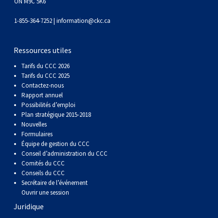
gallois
Corgi
griffon
Hound
Rhodesian
anglais
springer
Épagneul
Skye
Terrier
nain
du
napolitain
Terre-
ON M9C 5K6
1-855-364-7252 |
information@ckc.ca
(Cardigan)
gallois
Pumi
vendéen
ridgeback
Lévrier
anglais
des
Épagneul
wheaten
Bull
Yorkshire
Neuve
Chien
Ressources utiles
(Pembroke)
persan
Shikoku
champs
français
Épagneul
à
terrier
Terrier
d’eau
Rottweiler
Tarifs du CCC 2026
Tarifs du CCC 2025
Whippet
d’eau
Épagneul
poil
du
gallois
Terrier
portugais
Samoyède
Contactez-nous
Rapport annuel
Possibilités d’emploi
Chien
irlandais
Sussex
Épagneul
doux
Staffordshire
blanc
Schnauzer
Plan stratégique 2015-2018
Nouvelles
Formulaires
nu
springer
Spinone
du
(géant)
Schnauzer
Équipe de gestion du CCC
Conseil d’administration du CCC
Comités du CCC
du
gallois
italiano
Vizsla
West
(standard)
Husky
Conseils du CCC
Secrétaire de l’événement
Pérou
à
Vizsla
Highland
sibérien
Saint
Ouvrir une session
Juridique