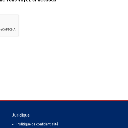
copie papier de mon certificat?
Comment puis-je payer pour mes
demandes?
More...
Besoin d’aide? Le Club est à votre
disposition.
Si vous avez perdu des
documents d'enregistrement
ou des certificats en raison de
circonstances indépendantes
de votre volonté (incendies,
inondations, etc.), veuillez nous
contacter en utilisant l'une des
méthodes ci-dessus et nous
pourrons vous aider à
Juridique
remplacer vos documents
importants.
Politique de confidentialité