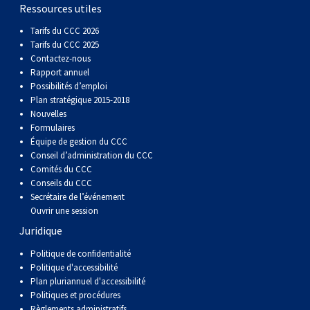
gallois
Corgi
griffon
Hound
Rhodesian
anglais
springer
Épagneul
Skye
Terrier
nain
du
napolitain
Terre-
Ressources utiles
Tarifs du CCC 2026
(Cardigan)
gallois
Pumi
vendéen
ridgeback
Lévrier
anglais
des
Épagneul
wheaten
Bull
Yorkshire
Neuve
Chien
Tarifs du CCC 2025
Contactez-nous
Rapport annuel
(Pembroke)
persan
Shikoku
champs
français
Épagneul
à
terrier
Terrier
d’eau
Rottweiler
Possibilités d’emploi
Plan stratégique 2015-2018
Nouvelles
Whippet
d’eau
Épagneul
poil
du
gallois
Terrier
portugais
Samoyède
Formulaires
Équipe de gestion du CCC
Conseil d’administration du CCC
Chien
irlandais
Sussex
Épagneul
doux
Staffordshire
blanc
Schnauzer
Comités du CCC
Conseils du CCC
nu
springer
Spinone
du
(géant)
Schnauzer
Secrétaire de l’événement
Ouvrir une session
Juridique
du
gallois
italiano
Vizsla
West
(standard)
Husky
Politique de confidentialité
Politique d'accessibilité
Pérou
à
Vizsla
Highland
sibérien
Saint
Plan pluriannuel d'accessibilité
Politiques et procédures
Règlements administratifs