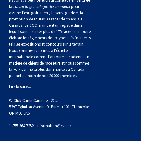
national à but non lucratif constitué en vertu de
norvégien
anglais
Berger
vendéen
Chien
tibétain
Terrier
tolling
irlandais
Setter
Manchester
de
Terrier
Caniche
Pyrénées
bouvier
Chien
2021
-
2018
et
concours
multidisciplinaires
les
la
Loi sur la généalogie des animaux
pour
assurer l’enregistrement, la sauvegarde et la
polonais
Berger
Ibizan
Lévrier
tibétain
Xoloitzcuintli
rouge
irlandais
Épagneul
Norfolk
de
Terrier
(nain)
Carlin
suisse
du
Hovawart
2019
épreuves
et
concours
promotion de toutes les races de chiens au
Canada. Le CCC maintient un registre dans
lequel sont inscrites plus de 175 races et en outre
de
portugais
Puli
irlandais
Norrbottenspets
(moyen)
Xoloïtzcuintli
et
cocker
Épagneul
Norwich
du
Terrier
Petit
Groenland
Chien
sur
épreuves
et
élabore les règlements de 19 types d’événements
tels les expositions et concours sur le terrain.
Nous sommes reconnus à l’échelle
plaine
Schapendoes
Elkhound
(standard)
blanc
américain
d’eau
Épagneul
révérend
chasseur
Terrier
chien
Terrier
d’ours
Komondor
le
sur
épreuves
internationale comme l’autorité canadienne en
matière de chiens de race pure et nous sommes
la voix canine la plus dominante au Canada,
néerlandais
Berger
norvégien
Lundehund
américain
bleu
Épagneul
Russell
de
Russell
Schnauzer
russe
à
Fox
de
Kuvasz
terrain
le
sur
parlant au nom de nos 20 000 membres.
Lire la suite...
Shetland
Chien
norvégien
Otterhound
de
breton
Épagneul
rat
(nain)
Terrier
poil
terrier
Terrier
Carélie
Leonberger
terrain
le
© Club Canin Canadien 2025
d’eau
Vallhund
Petit
Picardie
Clumber
Épagneul
écossais
Terrier
soyeux
miniature
de
Xoloitzcuintli
Mastiff
terrain
5397 Eglinton Avenue O. Bureau 101, Etobicoke
ON M9C 5K6
espagnol
suédois
Corgi
basset
Pharaoh
cocker
Épagneul
Sealyham
Terrier
Manchester
(nain)
Terrier
Mâtin
1-855-364-7252 |
information@ckc.ca