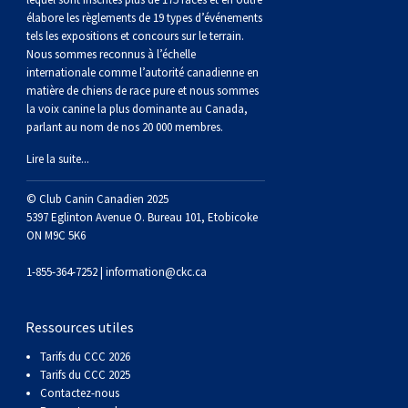
(Perro
poil
à
Braque
Bernard
Dogue
élabore les règlements de 19 types d’événements
tels les expositions et concours sur le terrain.
Sin
lisse
poil
de
du
Laika
Nous sommes reconnus à l’échelle
internationale comme l’autorité canadienne en
matière de chiens de race pure et nous sommes
Pelo
dur
Weimar
Tibet
de
la voix canine la plus dominante au Canada,
parlant au nom de nos 20 000 membres.
Del
lakoutie
Lire la suite...
© Club Canin Canadien 2025
Peru)
5397 Eglinton Avenue O. Bureau 101, Etobicoke
ON M9C 5K6
1-855-364-7252 |
information@ckc.ca
Ressources utiles
Tarifs du CCC 2026
Tarifs du CCC 2025
Contactez-nous