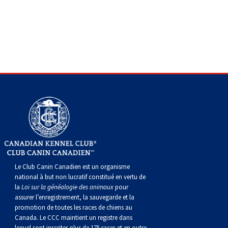
gallois
Corgi
griffon
Hound
Rhodesian
anglais
springer
Épagneul
Skye
Terrier
nain
du
napolitain
Terre-
(Cardigan)
gallois
Pumi
vendéen
ridgeback
Lévrier
anglais
des
Épagneul
wheaten
Bull
Yorkshire
Neuve
Chien
(Pembroke)
persan
Shikoku
champs
français
Épagneul
à
terrier
Terrier
d’eau
Rottweiler
Whippet
d’eau
Épagneul
poil
du
gallois
Terrier
portugais
Samoyède
Chien
irlandais
Sussex
Épagneul
doux
Staffordshire
blanc
Schnauzer
nu
springer
Spinone
du
(géant)
Schnauzer
Le Club Canin Canadien est un organisme
du
gallois
italiano
Vizsla
West
(standard)
Husky
national à but non lucratif constitué en vertu de
la
Loi sur la généalogie des animaux
pour
assurer l’enregistrement, la sauvegarde et la
Pérou
à
Vizsla
Highland
sibérien
Saint
promotion de toutes les races de chiens au
Canada. Le CCC maintient un registre dans
lequel sont inscrites plus de 175 races et en outre