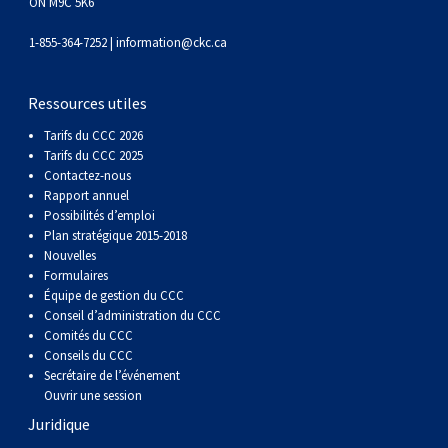
gallois
Corgi
griffon
Hound
Rhodesian
anglais
springer
Épagneul
Skye
Terrier
nain
du
napolitain
Terre-
ON M9C 5K6
1-855-364-7252 |
information@ckc.ca
(Cardigan)
gallois
Pumi
vendéen
ridgeback
Lévrier
anglais
des
Épagneul
wheaten
Bull
Yorkshire
Neuve
Chien
Ressources utiles
(Pembroke)
persan
Shikoku
champs
français
Épagneul
à
terrier
Terrier
d’eau
Rottweiler
Tarifs du CCC 2026
Tarifs du CCC 2025
Whippet
d’eau
Épagneul
poil
du
gallois
Terrier
portugais
Samoyède
Contactez-nous
Rapport annuel
Possibilités d’emploi
Chien
irlandais
Sussex
Épagneul
doux
Staffordshire
blanc
Schnauzer
Plan stratégique 2015-2018
Nouvelles
Formulaires
nu
springer
Spinone
du
(géant)
Schnauzer
Équipe de gestion du CCC
Conseil d’administration du CCC
Comités du CCC
du
gallois
italiano
Vizsla
West
(standard)
Husky
Conseils du CCC
Secrétaire de l’événement
Pérou
à
Vizsla
Highland
sibérien
Saint
Ouvrir une session
Juridique