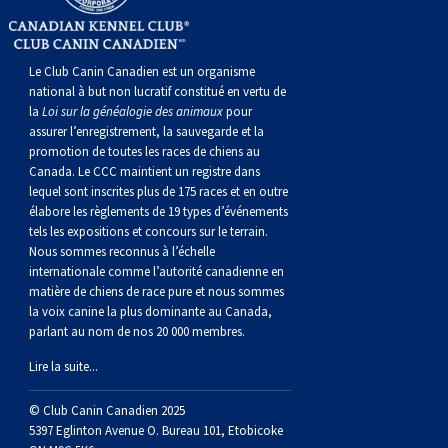
norvégien
anglais
Berger
vendéen
Chien
tibétain
Terrier
tolling
irlandais
Setter
Manchester
de
Terrier
Caniche
Pyrénées
bouvier
Chien
2021
-
2018
et
concours
multidisciplinaires
les
polonais
Berger
Ibizan
Lévrier
tibétain
Xoloitzcuintli
rouge
irlandais
Épagneul
Norfolk
de
Terrier
(nain)
Carlin
suisse
du
Hovawart
2019
épreuves
et
concours
Le Club Canin Canadien est un organisme
national à but non lucratif constitué en vertu de
la
Loi sur la généalogie des animaux
pour
de
portugais
Puli
irlandais
Norrbottenspets
(moyen)
Xoloïtzcuintli
et
cocker
Épagneul
Norwich
du
Terrier
Petit
Groenland
Chien
sur
épreuves
et
assurer l’enregistrement, la sauvegarde et la
promotion de toutes les races de chiens au
plaine
Schapendoes
Elkhound
(standard)
blanc
américain
d’eau
Épagneul
révérend
chasseur
Terrier
chien
Terrier
d’ours
Komondor
le
sur
épreuves
Canada. Le CCC maintient un registre dans
lequel sont inscrites plus de 175 races et en outre
élabore les règlements de 19 types d’événements
néerlandais
Berger
norvégien
Lundehund
américain
bleu
Épagneul
Russell
de
Russell
Schnauzer
russe
à
Fox
de
Kuvasz
terrain
le
sur
tels les expositions et concours sur le terrain.
Nous sommes reconnus à l’échelle
internationale comme l’autorité canadienne en
Shetland
Chien
norvégien
Otterhound
de
breton
Épagneul
rat
(nain)
Terrier
poil
terrier
Terrier
Carélie
Leonberger
terrain
le
matière de chiens de race pure et nous sommes
la voix canine la plus dominante au Canada,
parlant au nom de nos 20 000 membres.
d’eau
Vallhund
Petit
Picardie
Clumber
Épagneul
écossais
Terrier
soyeux
miniature
de
Xoloitzcuintli
Mastiff
terrain
Lire la suite...
espagnol
suédois
Corgi
basset
Pharaoh
cocker
Épagneul
Sealyham
Terrier
Manchester
(nain)
Terrier
Mâtin
© Club Canin Canadien 2025
5397 Eglinton Avenue O. Bureau 101, Etobicoke