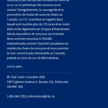
national à but non lucratif constitué en vertu de
norvégien
anglais
Berger
vendéen
Chien
tibétain
Terrier
tolling
irlandais
Setter
Manchester
de
Terrier
Caniche
Pyrénées
bouvier
Chien
2021
-
2018
et
concours
multidisciplinaires
les
la
Loi sur la généalogie des animaux
pour
assurer l’enregistrement, la sauvegarde et la
polonais
Berger
Ibizan
Lévrier
tibétain
Xoloitzcuintli
rouge
irlandais
Épagneul
Norfolk
de
Terrier
(nain)
Carlin
suisse
du
Hovawart
2019
épreuves
et
concours
promotion de toutes les races de chiens au
Canada. Le CCC maintient un registre dans
lequel sont inscrites plus de 175 races et en outre
de
portugais
Puli
irlandais
Norrbottenspets
(moyen)
Xoloïtzcuintli
et
cocker
Épagneul
Norwich
du
Terrier
Petit
Groenland
Chien
sur
épreuves
et
élabore les règlements de 19 types d’événements
tels les expositions et concours sur le terrain.
Nous sommes reconnus à l’échelle
plaine
Schapendoes
Elkhound
(standard)
blanc
américain
d’eau
Épagneul
révérend
chasseur
Terrier
chien
Terrier
d’ours
Komondor
le
sur
épreuves
internationale comme l’autorité canadienne en
matière de chiens de race pure et nous sommes
la voix canine la plus dominante au Canada,
néerlandais
Berger
norvégien
Lundehund
américain
bleu
Épagneul
Russell
de
Russell
Schnauzer
russe
à
Fox
de
Kuvasz
terrain
le
sur
parlant au nom de nos 20 000 membres.
Lire la suite...
Shetland
Chien
norvégien
Otterhound
de
breton
Épagneul
rat
(nain)
Terrier
poil
terrier
Terrier
Carélie
Leonberger
terrain
le
© Club Canin Canadien 2025
d’eau
Vallhund
Petit
Picardie
Clumber
Épagneul
écossais
Terrier
soyeux
miniature
de
Xoloitzcuintli
Mastiff
terrain
5397 Eglinton Avenue O. Bureau 101, Etobicoke
ON M9C 5K6
espagnol
suédois
Corgi
basset
Pharaoh
cocker
Épagneul
Sealyham
Terrier
Manchester
(nain)
Terrier
Mâtin
1-855-364-7252 |
information@ckc.ca