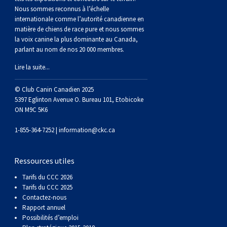
(Perro
poil
à
Braque
Bernard
Dogue
Nous sommes reconnus à l’échelle
internationale comme l’autorité canadienne en
matière de chiens de race pure et nous sommes
Sin
lisse
poil
de
du
Laika
la voix canine la plus dominante au Canada,
parlant au nom de nos 20 000 membres.
Pelo
dur
Weimar
Tibet
de
Lire la suite...
Del
lakoutie
© Club Canin Canadien 2025
5397 Eglinton Avenue O. Bureau 101, Etobicoke
ON M9C 5K6
Peru)
1-855-364-7252 |
information@ckc.ca
Ressources utiles
Tarifs du CCC 2026
Tarifs du CCC 2025
Contactez-nous
Rapport annuel
Possibilités d’emploi