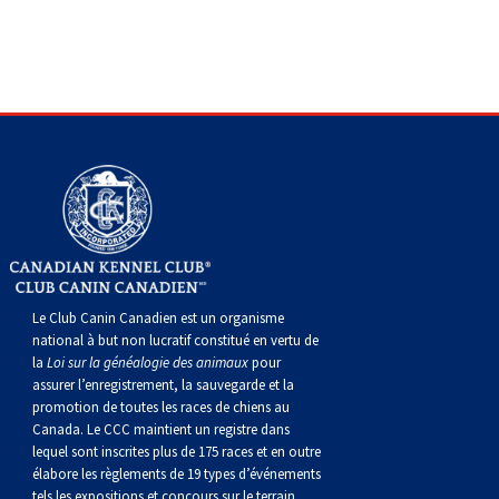
gallois
Corgi
griffon
Hound
Rhodesian
anglais
springer
Épagneul
Skye
Terrier
nain
du
napolitain
Terre-
(Cardigan)
gallois
Pumi
vendéen
ridgeback
Lévrier
anglais
des
Épagneul
wheaten
Bull
Yorkshire
Neuve
Chien
(Pembroke)
persan
Shikoku
champs
français
Épagneul
à
terrier
Terrier
d’eau
Rottweiler
Whippet
d’eau
Épagneul
poil
du
gallois
Terrier
portugais
Samoyède
Chien
irlandais
Sussex
Épagneul
doux
Staffordshire
blanc
Schnauzer
nu
springer
Spinone
du
(géant)
Schnauzer
Le Club Canin Canadien est un organisme
national à but non lucratif constitué en vertu de
la
Loi sur la généalogie des animaux
pour
du
gallois
italiano
Vizsla
West
(standard)
Husky
assurer l’enregistrement, la sauvegarde et la
promotion de toutes les races de chiens au
Canada. Le CCC maintient un registre dans
Pérou
à
Vizsla
Highland
sibérien
Saint
lequel sont inscrites plus de 175 races et en outre
élabore les règlements de 19 types d’événements
tels les expositions et concours sur le terrain.