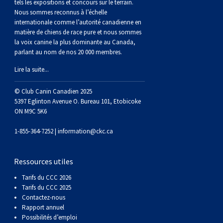
(Perro
poil
à
Braque
Bernard
Dogue
tels les expositions et concours sur le terrain.
Nous sommes reconnus à l’échelle
internationale comme l’autorité canadienne en
Sin
lisse
poil
de
du
Laika
matière de chiens de race pure et nous sommes
la voix canine la plus dominante au Canada,
parlant au nom de nos 20 000 membres.
Pelo
dur
Weimar
Tibet
de
Lire la suite...
Del
lakoutie
© Club Canin Canadien 2025
5397 Eglinton Avenue O. Bureau 101, Etobicoke
ON M9C 5K6
Peru)
1-855-364-7252 |
information@ckc.ca
Ressources utiles
Tarifs du CCC 2026
Tarifs du CCC 2025
Contactez-nous
Rapport annuel
Possibilités d’emploi