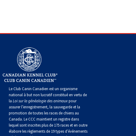
gallois
Corgi
griffon
Hound
Rhodesian
anglais
springer
Épagneul
Skye
Terrier
nain
du
napolitain
Terre-
(Cardigan)
gallois
Pumi
vendéen
ridgeback
Lévrier
anglais
des
Épagneul
wheaten
Bull
Yorkshire
Neuve
Chien
(Pembroke)
persan
Shikoku
champs
français
Épagneul
à
terrier
Terrier
d’eau
Rottweiler
Whippet
d’eau
Épagneul
poil
du
gallois
Terrier
portugais
Samoyède
Chien
irlandais
Sussex
Épagneul
doux
Staffordshire
blanc
Schnauzer
nu
springer
Spinone
du
(géant)
Schnauzer
Le Club Canin Canadien est un organisme
national à but non lucratif constitué en vertu de
la
Loi sur la généalogie des animaux
pour
du
gallois
italiano
Vizsla
West
(standard)
Husky
assurer l’enregistrement, la sauvegarde et la
promotion de toutes les races de chiens au
Canada. Le CCC maintient un registre dans
Pérou
à
Vizsla
Highland
sibérien
Saint
lequel sont inscrites plus de 175 races et en outre
élabore les règlements de 19 types d’événements