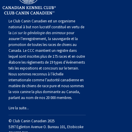
norvégien
anglais
Berger
vendéen
Chien
tibétain
Terrier
tolling
irlandais
Setter
Manchester
de
Terrier
Caniche
Pyrénées
bouvier
Chien
2021
-
2018
et
concours
multidisciplinaires
les
polonais
Berger
Ibizan
Lévrier
tibétain
Xoloitzcuintli
rouge
irlandais
Épagneul
Norfolk
de
Terrier
(nain)
Carlin
suisse
du
Hovawart
2019
épreuves
et
concours
Le Club Canin Canadien est un organisme
national à but non lucratif constitué en vertu de
la
Loi sur la généalogie des animaux
pour
de
portugais
Puli
irlandais
Norrbottenspets
(moyen)
Xoloïtzcuintli
et
cocker
Épagneul
Norwich
du
Terrier
Petit
Groenland
Chien
sur
épreuves
et
assurer l’enregistrement, la sauvegarde et la
promotion de toutes les races de chiens au
plaine
Schapendoes
Elkhound
(standard)
blanc
américain
d’eau
Épagneul
révérend
chasseur
Terrier
chien
Terrier
d’ours
Komondor
le
sur
épreuves
Canada. Le CCC maintient un registre dans
lequel sont inscrites plus de 175 races et en outre
élabore les règlements de 19 types d’événements
néerlandais
Berger
norvégien
Lundehund
américain
bleu
Épagneul
Russell
de
Russell
Schnauzer
russe
à
Fox
de
Kuvasz
terrain
le
sur
tels les expositions et concours sur le terrain.
Nous sommes reconnus à l’échelle
internationale comme l’autorité canadienne en
Shetland
Chien
norvégien
Otterhound
de
breton
Épagneul
rat
(nain)
Terrier
poil
terrier
Terrier
Carélie
Leonberger
terrain
le
matière de chiens de race pure et nous sommes
la voix canine la plus dominante au Canada,
parlant au nom de nos 20 000 membres.
d’eau
Vallhund
Petit
Picardie
Clumber
Épagneul
écossais
Terrier
soyeux
miniature
de
Xoloitzcuintli
Mastiff
terrain
Lire la suite...
espagnol
suédois
Corgi
basset
Pharaoh
cocker
Épagneul
Sealyham
Terrier
Manchester
(nain)
Terrier
Mâtin
© Club Canin Canadien 2025
5397 Eglinton Avenue O. Bureau 101, Etobicoke