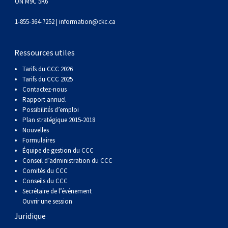
gallois
Corgi
griffon
Hound
Rhodesian
anglais
springer
Épagneul
Skye
Terrier
nain
du
napolitain
Terre-
ON M9C 5K6
1-855-364-7252 |
information@ckc.ca
(Cardigan)
gallois
Pumi
vendéen
ridgeback
Lévrier
anglais
des
Épagneul
wheaten
Bull
Yorkshire
Neuve
Chien
Ressources utiles
(Pembroke)
persan
Shikoku
champs
français
Épagneul
à
terrier
Terrier
d’eau
Rottweiler
Tarifs du CCC 2026
Tarifs du CCC 2025
Whippet
d’eau
Épagneul
poil
du
gallois
Terrier
portugais
Samoyède
Contactez-nous
Rapport annuel
Possibilités d’emploi
Chien
irlandais
Sussex
Épagneul
doux
Staffordshire
blanc
Schnauzer
Plan stratégique 2015-2018
Nouvelles
Formulaires
nu
springer
Spinone
du
(géant)
Schnauzer
Équipe de gestion du CCC
Conseil d’administration du CCC
Comités du CCC
du
gallois
italiano
Vizsla
West
(standard)
Husky
Conseils du CCC
Secrétaire de l’événement
Pérou
à
Vizsla
Highland
sibérien
Saint
Ouvrir une session
Juridique