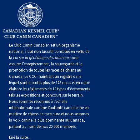
gallois
Corgi
griffon
Hound
Rhodesian
anglais
springer
Épagneul
Skye
Terrier
nain
du
napolitain
Terre-
(Cardigan)
gallois
Pumi
vendéen
ridgeback
Lévrier
anglais
des
Épagneul
wheaten
Bull
Yorkshire
Neuve
Chien
(Pembroke)
persan
Shikoku
champs
français
Épagneul
à
terrier
Terrier
d’eau
Rottweiler
Le Club Canin Canadien est un organisme
national à but non lucratif constitué en vertu de
Whippet
d’eau
Épagneul
poil
du
gallois
Terrier
portugais
Samoyède
la
Loi sur la généalogie des animaux
pour
assurer l’enregistrement, la sauvegarde et la
promotion de toutes les races de chiens au
Chien
irlandais
Sussex
Épagneul
doux
Staffordshire
blanc
Schnauzer
Canada. Le CCC maintient un registre dans
lequel sont inscrites plus de 175 races et en outre
nu
springer
Spinone
du
(géant)
Schnauzer
élabore les règlements de 19 types d’événements
tels les expositions et concours sur le terrain.
Nous sommes reconnus à l’échelle
du
gallois
italiano
Vizsla
West
(standard)
Husky
internationale comme l’autorité canadienne en
matière de chiens de race pure et nous sommes
la voix canine la plus dominante au Canada,
Pérou
à
Vizsla
Highland
sibérien
Saint
parlant au nom de nos 20 000 membres.
Lire la suite...