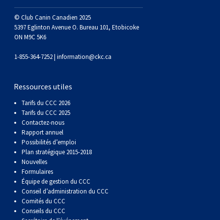
(Perro
poil
à
Braque
Bernard
Dogue
© Club Canin Canadien 2025
5397 Eglinton Avenue O. Bureau 101, Etobicoke
Sin
lisse
poil
de
du
Laika
ON M9C 5K6
Pelo
dur
Weimar
Tibet
de
1-855-364-7252 |
information@ckc.ca
Del
lakoutie
Ressources utiles
Tarifs du CCC 2026
Peru)
Tarifs du CCC 2025
Contactez-nous
Rapport annuel
Possibilités d’emploi
Plan stratégique 2015-2018
Nouvelles
Formulaires
Équipe de gestion du CCC
Conseil d’administration du CCC
Comités du CCC
Conseils du CCC