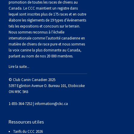
(Perro
poil
à
Braque
Bernard
Dogue
promotion de toutes les races de chiens au
Canada. Le CCC maintient un registre dans
lequel sont inscrites plus de 175 races et en outre
Sin
lisse
poil
de
du
Laika
élabore les règlements de 19 types d’événements
tels les expositions et concours sur le terrain.
Nous sommes reconnus à l’échelle
Pelo
dur
Weimar
Tibet
de
internationale comme l’autorité canadienne en
matière de chiens de race pure et nous sommes
la voix canine la plus dominante au Canada,
Del
lakoutie
parlant au nom de nos 20 000 membres.
Lire la suite...
Peru)
© Club Canin Canadien 2025
5397 Eglinton Avenue O. Bureau 101, Etobicoke
ON M9C 5K6
1-855-364-7252 |
information@ckc.ca
Ressources utiles
Tarifs du CCC 2026