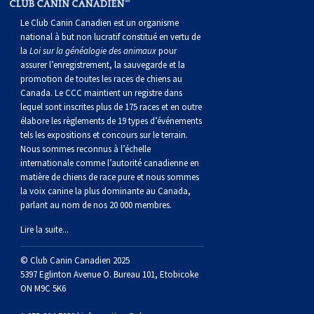
norvégien
anglais
Berger
vendéen
Chien
tibétain
Terrier
tolling
irlandais
Setter
Manchester
de
Terrier
Caniche
Pyrénées
bouvier
Chien
2021
-
2018
et
concours
multidisciplinaires
les
Le Club Canin Canadien est un organisme
national à but non lucratif constitué en vertu de
polonais
Berger
Ibizan
Lévrier
tibétain
Xoloitzcuintli
rouge
irlandais
Épagneul
Norfolk
de
Terrier
(nain)
Carlin
suisse
du
Hovawart
2019
épreuves
et
concours
la
Loi sur la généalogie des animaux
pour
assurer l’enregistrement, la sauvegarde et la
promotion de toutes les races de chiens au
de
portugais
Puli
irlandais
Norrbottenspets
(moyen)
Xoloïtzcuintli
et
cocker
Épagneul
Norwich
du
Terrier
Petit
Groenland
Chien
sur
épreuves
et
Canada. Le CCC maintient un registre dans
lequel sont inscrites plus de 175 races et en outre
plaine
Schapendoes
Elkhound
(standard)
blanc
américain
d’eau
Épagneul
révérend
chasseur
Terrier
chien
Terrier
d’ours
Komondor
le
sur
épreuves
élabore les règlements de 19 types d’événements
tels les expositions et concours sur le terrain.
Nous sommes reconnus à l’échelle
néerlandais
Berger
norvégien
Lundehund
américain
bleu
Épagneul
Russell
de
Russell
Schnauzer
russe
à
Fox
de
Kuvasz
terrain
le
sur
internationale comme l’autorité canadienne en
matière de chiens de race pure et nous sommes
la voix canine la plus dominante au Canada,
Shetland
Chien
norvégien
Otterhound
de
breton
Épagneul
rat
(nain)
Terrier
poil
terrier
Terrier
Carélie
Leonberger
terrain
le
parlant au nom de nos 20 000 membres.
Lire la suite...
d’eau
Vallhund
Petit
Picardie
Clumber
Épagneul
écossais
Terrier
soyeux
miniature
de
Xoloitzcuintli
Mastiff
terrain
© Club Canin Canadien 2025
5397 Eglinton Avenue O. Bureau 101, Etobicoke
espagnol
suédois
Corgi
basset
Pharaoh
cocker
Épagneul
Sealyham
Terrier
Manchester
(nain)
Terrier
Mâtin
ON M9C 5K6