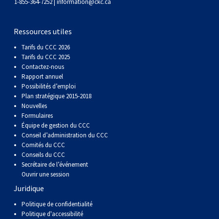
gallois
Corgi
griffon
Hound
Rhodesian
anglais
springer
Épagneul
Skye
Terrier
nain
du
napolitain
Terre-
1-855-364-7252 |
information@ckc.ca
(Cardigan)
gallois
Pumi
vendéen
ridgeback
Lévrier
anglais
des
Épagneul
wheaten
Bull
Yorkshire
Neuve
Chien
Ressources utiles
Tarifs du CCC 2026
(Pembroke)
persan
Shikoku
champs
français
Épagneul
à
terrier
Terrier
d’eau
Rottweiler
Tarifs du CCC 2025
Contactez-nous
Rapport annuel
Whippet
d’eau
Épagneul
poil
du
gallois
Terrier
portugais
Samoyède
Possibilités d’emploi
Plan stratégique 2015-2018
Nouvelles
Chien
irlandais
Sussex
Épagneul
doux
Staffordshire
blanc
Schnauzer
Formulaires
Équipe de gestion du CCC
Conseil d’administration du CCC
nu
springer
Spinone
du
(géant)
Schnauzer
Comités du CCC
Conseils du CCC
Secrétaire de l’événement
du
gallois
italiano
Vizsla
West
(standard)
Husky
Ouvrir une session
Juridique
Pérou
à
Vizsla
Highland
sibérien
Saint
Politique de confidentialité
Politique d'accessibilité