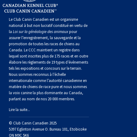
norvégien
anglais
Berger
vendéen
Chien
tibétain
Terrier
tolling
irlandais
Setter
Manchester
de
Terrier
Caniche
Pyrénées
bouvier
Chien
2021
-
2018
et
concours
multidisciplinaires
les
polonais
Berger
Ibizan
Lévrier
tibétain
Xoloitzcuintli
rouge
irlandais
Épagneul
Norfolk
de
Terrier
(nain)
Carlin
suisse
du
Hovawart
2019
épreuves
et
concours
Le Club Canin Canadien est un organisme
national à but non lucratif constitué en vertu de
la
Loi sur la généalogie des animaux
pour
de
portugais
Puli
irlandais
Norrbottenspets
(moyen)
Xoloïtzcuintli
et
cocker
Épagneul
Norwich
du
Terrier
Petit
Groenland
Chien
sur
épreuves
et
assurer l’enregistrement, la sauvegarde et la
promotion de toutes les races de chiens au
Canada. Le CCC maintient un registre dans
plaine
Schapendoes
Elkhound
(standard)
blanc
américain
d’eau
Épagneul
révérend
chasseur
Terrier
chien
Terrier
d’ours
Komondor
le
sur
épreuves
lequel sont inscrites plus de 175 races et en outre
élabore les règlements de 19 types d’événements
tels les expositions et concours sur le terrain.
néerlandais
Berger
norvégien
Lundehund
américain
bleu
Épagneul
Russell
de
Russell
Schnauzer
russe
à
Fox
de
Kuvasz
terrain
le
sur
Nous sommes reconnus à l’échelle
internationale comme l’autorité canadienne en
Shetland
Chien
norvégien
Otterhound
de
breton
Épagneul
rat
(nain)
Terrier
poil
terrier
Terrier
Carélie
Leonberger
terrain
le
matière de chiens de race pure et nous sommes
la voix canine la plus dominante au Canada,
parlant au nom de nos 20 000 membres.
d’eau
Vallhund
Petit
Picardie
Clumber
Épagneul
écossais
Terrier
soyeux
miniature
de
Xoloitzcuintli
Mastiff
terrain
Lire la suite...
espagnol
suédois
Corgi
basset
Pharaoh
cocker
Épagneul
Sealyham
Terrier
Manchester
(nain)
Terrier
Mâtin
© Club Canin Canadien 2025
5397 Eglinton Avenue O. Bureau 101, Etobicoke
ON M9C 5K6