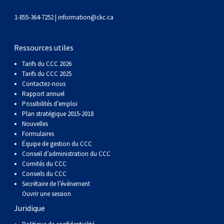
gallois
Corgi
griffon
Hound
Rhodesian
anglais
springer
Épagneul
Skye
Terrier
nain
du
napolitain
Terre-
1-855-364-7252 |
information@ckc.ca
(Cardigan)
gallois
Pumi
vendéen
ridgeback
Lévrier
anglais
des
Épagneul
wheaten
Bull
Yorkshire
Neuve
Chien
Ressources utiles
(Pembroke)
persan
Shikoku
champs
français
Épagneul
à
terrier
Terrier
d’eau
Rottweiler
Tarifs du CCC 2026
Tarifs du CCC 2025
Contactez-nous
Whippet
d’eau
Épagneul
poil
du
gallois
Terrier
portugais
Samoyède
Rapport annuel
Possibilités d’emploi
Chien
irlandais
Sussex
Épagneul
doux
Staffordshire
blanc
Schnauzer
Plan stratégique 2015-2018
Nouvelles
Formulaires
nu
springer
Spinone
du
(géant)
Schnauzer
Équipe de gestion du CCC
Conseil d’administration du CCC
Comités du CCC
du
gallois
italiano
Vizsla
West
(standard)
Husky
Conseils du CCC
Secrétaire de l’événement
Ouvrir une session
Pérou
à
Vizsla
Highland
sibérien
Saint
Juridique