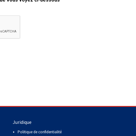
copie papier de mon certificat?
Comment puis-je payer pour mes
demandes?
More...
Besoin d’aide? Le Club est à votre
disposition.
Si vous avez perdu des
documents d'enregistrement
ou des certificats en raison de
circonstances indépendantes
de votre volonté (incendies,
inondations, etc.), veuillez nous
contacter en utilisant l'une des
méthodes ci-dessus et nous
pourrons vous aider à
Juridique
remplacer vos documents
importants.
Politique de confidentialité