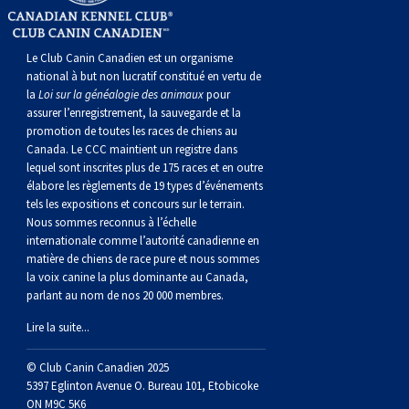
norvégien
anglais
Berger
vendéen
Chien
tibétain
Terrier
tolling
irlandais
Setter
Manchester
de
Terrier
Caniche
Pyrénées
bouvier
Chien
2021
-
2018
et
concours
multidisciplinaires
les
polonais
Berger
Ibizan
Lévrier
tibétain
Xoloitzcuintli
rouge
irlandais
Épagneul
Norfolk
de
Terrier
(nain)
Carlin
suisse
du
Hovawart
2019
épreuves
et
concours
Le Club Canin Canadien est un organisme
national à but non lucratif constitué en vertu de
la
Loi sur la généalogie des animaux
pour
de
portugais
Puli
irlandais
Norrbottenspets
(moyen)
Xoloïtzcuintli
et
cocker
Épagneul
Norwich
du
Terrier
Petit
Groenland
Chien
sur
épreuves
et
assurer l’enregistrement, la sauvegarde et la
promotion de toutes les races de chiens au
Canada. Le CCC maintient un registre dans
plaine
Schapendoes
Elkhound
(standard)
blanc
américain
d’eau
Épagneul
révérend
chasseur
Terrier
chien
Terrier
d’ours
Komondor
le
sur
épreuves
lequel sont inscrites plus de 175 races et en outre
élabore les règlements de 19 types d’événements
tels les expositions et concours sur le terrain.
néerlandais
Berger
norvégien
Lundehund
américain
bleu
Épagneul
Russell
de
Russell
Schnauzer
russe
à
Fox
de
Kuvasz
terrain
le
sur
Nous sommes reconnus à l’échelle
internationale comme l’autorité canadienne en
Shetland
Chien
norvégien
Otterhound
de
breton
Épagneul
rat
(nain)
Terrier
poil
terrier
Terrier
Carélie
Leonberger
terrain
le
matière de chiens de race pure et nous sommes
la voix canine la plus dominante au Canada,
parlant au nom de nos 20 000 membres.
d’eau
Vallhund
Petit
Picardie
Clumber
Épagneul
écossais
Terrier
soyeux
miniature
de
Xoloitzcuintli
Mastiff
terrain
Lire la suite...
espagnol
suédois
Corgi
basset
Pharaoh
cocker
Épagneul
Sealyham
Terrier
Manchester
(nain)
Terrier
Mâtin
© Club Canin Canadien 2025
5397 Eglinton Avenue O. Bureau 101, Etobicoke
ON M9C 5K6