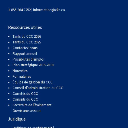
gallois
Corgi
griffon
Hound
Rhodesian
anglais
springer
Épagneul
Skye
Terrier
nain
du
napolitain
Terre-
1-855-364-7252 |
information@ckc.ca
(Cardigan)
gallois
Pumi
vendéen
ridgeback
Lévrier
anglais
des
Épagneul
wheaten
Bull
Yorkshire
Neuve
Chien
Ressources utiles
(Pembroke)
persan
Shikoku
champs
français
Épagneul
à
terrier
Terrier
d’eau
Rottweiler
Tarifs du CCC 2026
Tarifs du CCC 2025
Contactez-nous
Whippet
d’eau
Épagneul
poil
du
gallois
Terrier
portugais
Samoyède
Rapport annuel
Possibilités d’emploi
Chien
irlandais
Sussex
Épagneul
doux
Staffordshire
blanc
Schnauzer
Plan stratégique 2015-2018
Nouvelles
Formulaires
nu
springer
Spinone
du
(géant)
Schnauzer
Équipe de gestion du CCC
Conseil d’administration du CCC
Comités du CCC
du
gallois
italiano
Vizsla
West
(standard)
Husky
Conseils du CCC
Secrétaire de l’événement
Ouvrir une session
Pérou
à
Vizsla
Highland
sibérien
Saint
Juridique