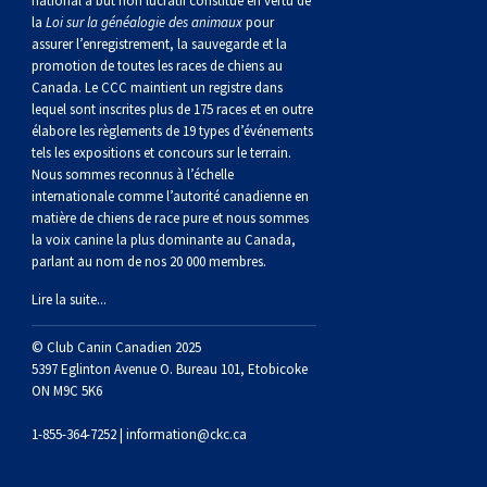
national à but non lucratif constitué en vertu de
norvégien
anglais
Berger
vendéen
Chien
tibétain
Terrier
tolling
irlandais
Setter
Manchester
de
Terrier
Caniche
Pyrénées
bouvier
Chien
2021
-
2018
et
concours
multidisciplinaires
les
la
Loi sur la généalogie des animaux
pour
assurer l’enregistrement, la sauvegarde et la
polonais
Berger
Ibizan
Lévrier
tibétain
Xoloitzcuintli
rouge
irlandais
Épagneul
Norfolk
de
Terrier
(nain)
Carlin
suisse
du
Hovawart
2019
épreuves
et
concours
promotion de toutes les races de chiens au
Canada. Le CCC maintient un registre dans
lequel sont inscrites plus de 175 races et en outre
de
portugais
Puli
irlandais
Norrbottenspets
(moyen)
Xoloïtzcuintli
et
cocker
Épagneul
Norwich
du
Terrier
Petit
Groenland
Chien
sur
épreuves
et
élabore les règlements de 19 types d’événements
tels les expositions et concours sur le terrain.
Nous sommes reconnus à l’échelle
plaine
Schapendoes
Elkhound
(standard)
blanc
américain
d’eau
Épagneul
révérend
chasseur
Terrier
chien
Terrier
d’ours
Komondor
le
sur
épreuves
internationale comme l’autorité canadienne en
matière de chiens de race pure et nous sommes
la voix canine la plus dominante au Canada,
néerlandais
Berger
norvégien
Lundehund
américain
bleu
Épagneul
Russell
de
Russell
Schnauzer
russe
à
Fox
de
Kuvasz
terrain
le
sur
parlant au nom de nos 20 000 membres.
Lire la suite...
Shetland
Chien
norvégien
Otterhound
de
breton
Épagneul
rat
(nain)
Terrier
poil
terrier
Terrier
Carélie
Leonberger
terrain
le
© Club Canin Canadien 2025
d’eau
Vallhund
Petit
Picardie
Clumber
Épagneul
écossais
Terrier
soyeux
miniature
de
Xoloitzcuintli
Mastiff
terrain
5397 Eglinton Avenue O. Bureau 101, Etobicoke
ON M9C 5K6
espagnol
suédois
Corgi
basset
Pharaoh
cocker
Épagneul
Sealyham
Terrier
Manchester
(nain)
Terrier
Mâtin
1-855-364-7252 |
information@ckc.ca