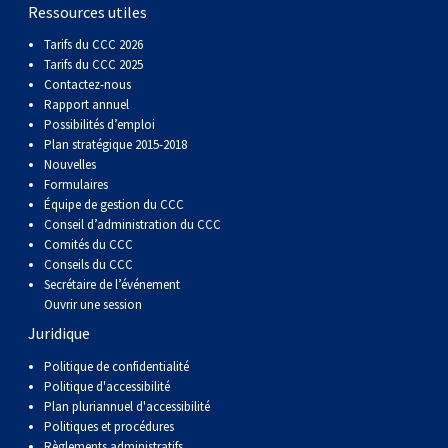
gallois
Corgi
griffon
Hound
Rhodesian
anglais
springer
Épagneul
Skye
Terrier
nain
du
napolitain
Terre-
Ressources utiles
Tarifs du CCC 2026
(Cardigan)
gallois
Pumi
vendéen
ridgeback
Lévrier
anglais
des
Épagneul
wheaten
Bull
Yorkshire
Neuve
Chien
Tarifs du CCC 2025
Contactez-nous
Rapport annuel
(Pembroke)
persan
Shikoku
champs
français
Épagneul
à
terrier
Terrier
d’eau
Rottweiler
Possibilités d’emploi
Plan stratégique 2015-2018
Nouvelles
Whippet
d’eau
Épagneul
poil
du
gallois
Terrier
portugais
Samoyède
Formulaires
Équipe de gestion du CCC
Conseil d’administration du CCC
Chien
irlandais
Sussex
Épagneul
doux
Staffordshire
blanc
Schnauzer
Comités du CCC
Conseils du CCC
nu
springer
Spinone
du
(géant)
Schnauzer
Secrétaire de l’événement
Ouvrir une session
Juridique
du
gallois
italiano
Vizsla
West
(standard)
Husky
Politique de confidentialité
Politique d'accessibilité
Pérou
à
Vizsla
Highland
sibérien
Saint
Plan pluriannuel d'accessibilité
Politiques et procédures
Règlements administratifs