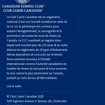
(Perro
poil
à
Braque
Bernard
Dogue
Sin
lisse
poil
de
du
Laika
Le Club Canin Canadien est un organisme
national à but non lucratif constitué en vertu de
la
Loi sur la généalogie des animaux
pour
Pelo
dur
Weimar
Tibet
de
assurer l’enregistrement, la sauvegarde et la
promotion de toutes les races de chiens au
Del
lakoutie
Canada. Le CCC maintient un registre dans
lequel sont inscrites plus de 175 races et en outre
élabore les règlements de 19 types d’événements
Peru)
tels les expositions et concours sur le terrain.
Nous sommes reconnus à l’échelle
internationale comme l’autorité canadienne en
matière de chiens de race pure et nous sommes
la voix canine la plus dominante au Canada,
parlant au nom de nos 20 000 membres.
Lire la suite...
© Club Canin Canadien 2025
5397 Eglinton Avenue O. Bureau 101, Etobicoke