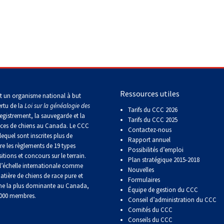
Concours
d'obéissance
Épreuve
de
chasse
et
Ressources utiles
t un organisme national à but
concours
sur
ertu de la
Loi sur la généalogie des
Tarifs du CCC 2026
le
egistrement, la sauvegarde et la
Tarifs du CCC 2025
terrain
aces de chiens au Canada. Le CCC
Contactez-nous
pour
lequel sont inscrites plus de
chiens
Rapport annuel
re les règlements de 19 types
d'arrêt
Possibilités d’emploi
itions et concours sur le terrain.
Plan stratégique 2015-2018
’échelle internationale comme
Nouvelles
atière de chiens de race pure et
Concours
Formulaires
ne la plus dominante au Canada,
de
Équipe de gestion du CCC
rallye
 000 membres.
Conseil d’administration du CCC
obéissance
Comités du CCC
Conseils du CCC