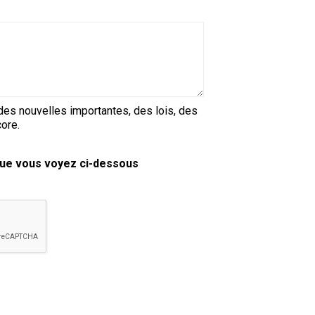
copie papier de mon certificat?
Comment puis-je payer pour mes
demandes?
More...
t des nouvelles importantes, des lois, des
Besoin d’aide? Le Club est à votre
ore.
disposition.
Si vous avez perdu des
 que vous voyez ci-dessous
documents d'enregistrement
ou des certificats en raison de
circonstances indépendantes
de votre volonté (incendies,
inondations, etc.), veuillez nous
contacter en utilisant l'une des
méthodes ci-dessus et nous
pourrons vous aider à
remplacer vos documents
importants.