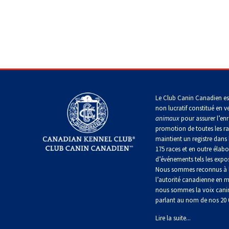
Dachshund
(Baie
italien
Fox-
(teckel
Chesapeake)
Briard
Lhasa
terrier
Grand
standard
apso
(à
danois
à
poil
Chin
poil
Retriever
dur)
Colley
long)
(à
(à
Lowchen
Montagne
poil
poil
Bichon
des
frisé)
dur)
Terrier
maltais
Pyrénées
Dachshund
du
Caniche
(teckel
Glen
Le Club Canin Canadien es
(moyen)
standard
Retriever
of
Colley
non lucratif constitué en v
à
Nain
Grand
(à
Imaal
(à
poil
animaux
pour assurer l’enr
pinscher
bouvier
poil
poil
court)
promotion de toutes les r
Grand
suisse
plat)
lisse)
maintient un registre dans 
caniche
Terrier
175 races et en outre élabo
Épagneul
irlandais
Dachshund
d’événements tels les expos
papillon
Chien
Retriever
Chien
(teckel
Nous sommes reconnus à l
Schipperke
du
(doré)
finnois
standard
Groenland
l’autorité canadienne en m
de
à
Terrier
nous sommes la voix cani
Laponie
Pékinois
poil
Kerry
parlant au nom de nos 20
dur)
Shiba
Retriever
bleu
inu
Hovawart
(Labrador)
Lire la suite...
Berger
Poméranien