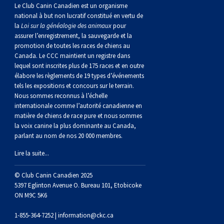
norvégien
anglais
Berger
vendéen
Chien
tibétain
Terrier
tolling
irlandais
Setter
Manchester
de
Terrier
Caniche
Pyrénées
bouvier
Chien
2021
-
2018
et
concours
multidisciplinaires
les
Le Club Canin Canadien est un organisme
national à but non lucratif constitué en vertu de
la
Loi sur la généalogie des animaux
pour
polonais
Berger
Ibizan
Lévrier
tibétain
Xoloitzcuintli
rouge
irlandais
Épagneul
Norfolk
de
Terrier
(nain)
Carlin
suisse
du
Hovawart
2019
épreuves
et
concours
assurer l’enregistrement, la sauvegarde et la
promotion de toutes les races de chiens au
Canada. Le CCC maintient un registre dans
de
portugais
Puli
irlandais
Norrbottenspets
(moyen)
Xoloïtzcuintli
et
cocker
Épagneul
Norwich
du
Terrier
Petit
Groenland
Chien
sur
épreuves
et
lequel sont inscrites plus de 175 races et en outre
élabore les règlements de 19 types d’événements
plaine
Schapendoes
Elkhound
(standard)
blanc
américain
d’eau
Épagneul
révérend
chasseur
Terrier
chien
Terrier
d’ours
Komondor
le
sur
épreuves
tels les expositions et concours sur le terrain.
Nous sommes reconnus à l’échelle
internationale comme l’autorité canadienne en
néerlandais
Berger
norvégien
Lundehund
américain
bleu
Épagneul
Russell
de
Russell
Schnauzer
russe
à
Fox
de
Kuvasz
terrain
le
sur
matière de chiens de race pure et nous sommes
la voix canine la plus dominante au Canada,
parlant au nom de nos 20 000 membres.
Shetland
Chien
norvégien
Otterhound
de
breton
Épagneul
rat
(nain)
Terrier
poil
terrier
Terrier
Carélie
Leonberger
terrain
le
Lire la suite...
d’eau
Vallhund
Petit
Picardie
Clumber
Épagneul
écossais
Terrier
soyeux
miniature
de
Xoloitzcuintli
Mastiff
terrain
© Club Canin Canadien 2025
5397 Eglinton Avenue O. Bureau 101, Etobicoke
ON M9C 5K6
espagnol
suédois
Corgi
basset
Pharaoh
cocker
Épagneul
Sealyham
Terrier
Manchester
(nain)
Terrier
Mâtin
1-855-364-7252 |
information@ckc.ca