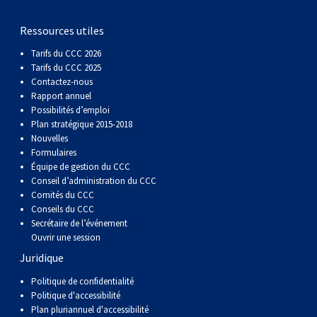
gallois
Corgi
griffon
Hound
Rhodesian
anglais
springer
Épagneul
Skye
Terrier
nain
du
napolitain
Terre-
Ressources utiles
(Cardigan)
gallois
Pumi
vendéen
ridgeback
Lévrier
anglais
des
Épagneul
wheaten
Bull
Yorkshire
Neuve
Chien
Tarifs du CCC 2026
Tarifs du CCC 2025
(Pembroke)
persan
Shikoku
champs
français
Épagneul
à
terrier
Terrier
d’eau
Rottweiler
Contactez-nous
Rapport annuel
Possibilités d’emploi
Whippet
d’eau
Épagneul
poil
du
gallois
Terrier
portugais
Samoyède
Plan stratégique 2015-2018
Nouvelles
Formulaires
Chien
irlandais
Sussex
Épagneul
doux
Staffordshire
blanc
Schnauzer
Équipe de gestion du CCC
Conseil d’administration du CCC
Comités du CCC
nu
springer
Spinone
du
(géant)
Schnauzer
Conseils du CCC
Secrétaire de l’événement
Ouvrir une session
du
gallois
italiano
Vizsla
West
(standard)
Husky
Juridique
Pérou
à
Vizsla
Highland
sibérien
Saint
Politique de confidentialité
Politique d'accessibilité
Plan pluriannuel d'accessibilité