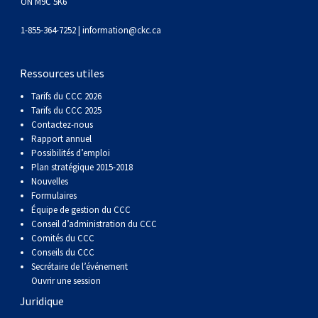
gallois
Corgi
griffon
Hound
Rhodesian
anglais
springer
Épagneul
Skye
Terrier
nain
du
napolitain
Terre-
ON M9C 5K6
1-855-364-7252 |
information@ckc.ca
(Cardigan)
gallois
Pumi
vendéen
ridgeback
Lévrier
anglais
des
Épagneul
wheaten
Bull
Yorkshire
Neuve
Chien
Ressources utiles
(Pembroke)
persan
Shikoku
champs
français
Épagneul
à
terrier
Terrier
d’eau
Rottweiler
Tarifs du CCC 2026
Tarifs du CCC 2025
Whippet
d’eau
Épagneul
poil
du
gallois
Terrier
portugais
Samoyède
Contactez-nous
Rapport annuel
Possibilités d’emploi
Chien
irlandais
Sussex
Épagneul
doux
Staffordshire
blanc
Schnauzer
Plan stratégique 2015-2018
Nouvelles
Formulaires
nu
springer
Spinone
du
(géant)
Schnauzer
Équipe de gestion du CCC
Conseil d’administration du CCC
Comités du CCC
du
gallois
italiano
Vizsla
West
(standard)
Husky
Conseils du CCC
Secrétaire de l’événement
Pérou
à
Vizsla
Highland
sibérien
Saint
Ouvrir une session
Juridique