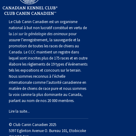
norvégien
anglais
Berger
vendéen
Chien
tibétain
Terrier
tolling
irlandais
Setter
Manchester
de
Terrier
Caniche
Pyrénées
bouvier
Chien
2021
-
2018
et
concours
multidisciplinaires
les
polonais
Berger
Ibizan
Lévrier
tibétain
Xoloitzcuintli
rouge
irlandais
Épagneul
Norfolk
de
Terrier
(nain)
Carlin
suisse
du
Hovawart
2019
épreuves
et
concours
Le Club Canin Canadien est un organisme
national à but non lucratif constitué en vertu de
la
Loi sur la généalogie des animaux
pour
de
portugais
Puli
irlandais
Norrbottenspets
(moyen)
Xoloïtzcuintli
et
cocker
Épagneul
Norwich
du
Terrier
Petit
Groenland
Chien
sur
épreuves
et
assurer l’enregistrement, la sauvegarde et la
promotion de toutes les races de chiens au
plaine
Schapendoes
Elkhound
(standard)
blanc
américain
d’eau
Épagneul
révérend
chasseur
Terrier
chien
Terrier
d’ours
Komondor
le
sur
épreuves
Canada. Le CCC maintient un registre dans
lequel sont inscrites plus de 175 races et en outre
élabore les règlements de 19 types d’événements
néerlandais
Berger
norvégien
Lundehund
américain
bleu
Épagneul
Russell
de
Russell
Schnauzer
russe
à
Fox
de
Kuvasz
terrain
le
sur
tels les expositions et concours sur le terrain.
Nous sommes reconnus à l’échelle
internationale comme l’autorité canadienne en
Shetland
Chien
norvégien
Otterhound
de
breton
Épagneul
rat
(nain)
Terrier
poil
terrier
Terrier
Carélie
Leonberger
terrain
le
matière de chiens de race pure et nous sommes
la voix canine la plus dominante au Canada,
parlant au nom de nos 20 000 membres.
d’eau
Vallhund
Petit
Picardie
Clumber
Épagneul
écossais
Terrier
soyeux
miniature
de
Xoloitzcuintli
Mastiff
terrain
Lire la suite...
espagnol
suédois
Corgi
basset
Pharaoh
cocker
Épagneul
Sealyham
Terrier
Manchester
(nain)
Terrier
Mâtin
© Club Canin Canadien 2025
5397 Eglinton Avenue O. Bureau 101, Etobicoke