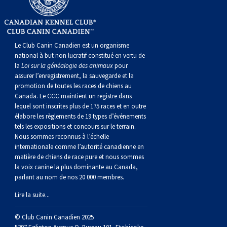
gallois
Corgi
griffon
Hound
Rhodesian
anglais
springer
Épagneul
Skye
Terrier
nain
du
napolitain
Terre-
(Cardigan)
gallois
Pumi
vendéen
ridgeback
Lévrier
anglais
des
Épagneul
wheaten
Bull
Yorkshire
Neuve
Chien
Le Club Canin Canadien est un organisme
national à but non lucratif constitué en vertu de
(Pembroke)
persan
Shikoku
champs
français
Épagneul
à
terrier
Terrier
d’eau
Rottweiler
la
Loi sur la généalogie des animaux
pour
assurer l’enregistrement, la sauvegarde et la
promotion de toutes les races de chiens au
Whippet
d’eau
Épagneul
poil
du
gallois
Terrier
portugais
Samoyède
Canada. Le CCC maintient un registre dans
lequel sont inscrites plus de 175 races et en outre
Chien
irlandais
Sussex
Épagneul
doux
Staffordshire
blanc
Schnauzer
élabore les règlements de 19 types d’événements
tels les expositions et concours sur le terrain.
Nous sommes reconnus à l’échelle
nu
springer
Spinone
du
(géant)
Schnauzer
internationale comme l’autorité canadienne en
matière de chiens de race pure et nous sommes
la voix canine la plus dominante au Canada,
du
gallois
italiano
Vizsla
West
(standard)
Husky
parlant au nom de nos 20 000 membres.
Lire la suite...
Pérou
à
Vizsla
Highland
sibérien
Saint
© Club Canin Canadien 2025