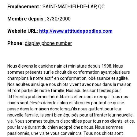
Formulaires
chien
d’une
les
Chiens
un
voisin
veux
Je
vétérinaire
Nutrition
club
pour
Informations
de
Profilage
Aperçu
Emplacement :
SAINT-MATHIEU-DE-LAP, QC
lundi à vendredi
Le
race
chiens
de
Appenzeller
Lévriers
éleveur
canin
faire
veux
Ressources
Santé
les
sur
Quoi
race
d'ADN
Programme
des
Agilité
Calendrier
Membre depuis :
3/30/2000
9 h à 17 h
HNE
Website URL:
http://www.attitudepoodles.com
courrier
Adhésion
berger
sennenhund
Bouvier
et
Lévrier
Chiens
responsable
du
tester
devenir
pour
Organiser
Toilettage
clubs
l'éducation
de
FAQ
du
intégré
Éducation
Ressources
événements
Concours
-
CanuckDogs.com
Phone:
display phone number
Adhésion Plus – sans frais
canin
au
australien
Kelpie
chiens
afghan
Azawakh
de
Chien
Chiens
CCC
mon
évaluateur
les
un
Chien
neuf?
CCC
sur
des
Soutien
éducatives
CONDITIONS
sur
Programme
événements
Procédure
Sociétés
1-855-880-6237
Nous élevons le caniche nain et miniature depuis 1998. Nous
CCC
australien
Berger
courants
Basenji
compagnie
esquimau
Chien
de
Barbet
Terriers
chien
évaluateurs
test
égaré
la
éleveurs
à la
Stratégies
D’ADMISSIBILITÉ
Groupe
Programme
le
Bon
Programme
pour
Procédure
Répertoire
affiliées
Royal
Adhésion
sommes présents sur le circuit de conformation ayant plusieurs
Bureau des commandes
champions à notre actif en conformation, obéissance et agilité.
Nos adultes ainsi que nos chiots vivent avec nous dans la maison
1-800-250-8040
australien
Bouvier
Basset
américain
esquimau
Bichon
sport
Braque
Terrier
Chiens
et
CGN
santé
communauté
en
Programme
1 -
Groupe
de
Inscription
terrain
voisin
de
Expositions
enregistrer
pour
des
Top
Canin
BFL
au
Jeunes
et font partie de notre famille. Nos adultes sont testés pour
orderdesk@ckc.ca
différents problèmes héréditaires et en sont exempt. Tous nos
chiots sont élevés dans le salon et stimulés par tout ce qui se
australien
Colley
Hound
Beagle
(miniature)
américain
frisé
Terrier
français
Braque
airedale
Terrier
nains
Affenpinscher
Chiens
les
des
des
matière
d'ADN
Programme
Chiens
2 -
Groupe
soutien
à la
L'importation
pour
canin
poursuite
de
Épreuve
un
un
juges
Dogs
Top
Assemblée
Canada
Days
CCC
manieurs
passe dans la maison donc lorsqu'ils nous quittent pour leur
nouvelle famille, ils sont bien équipés pour affronter leur nouvelle
courte
barbu
Beauceron
Chien
(standard)
de
Bouledogue
(Gascogne)
français
Braque
Nu
Terrier
Chien
de
Akita
clubs
races
éleveurs
de
de
de
Lévriers
3 -
Groupe
aux
Puppy
des
Bureau
beagles
du
sur
conformation
de
Épreuve
chien
numéro
Dogs
Top
Top
générale
Standards
Inn
Dodge
FAQ
vie. Nous sommes toujours disponibles pour tous nos clients, et ce,
pour la vie durant du chien adopté chez nous. Nous sommes
Quand puis-je m'attendre à recevoir une version PDF de mon
passionnés, une visite vous convaincra. Tous nos chiots sont