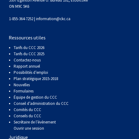
5397 Eglinton Avenue O. Bureau 101, Etobicoke
(Perro
poil
à
Braque
Bernard
Dogue
ON M9C 5K6
Sin
lisse
poil
de
du
Laika
1-855-364-7252 |
information@ckc.ca
Pelo
dur
Weimar
Tibet
de
Ressources utiles
Tarifs du CCC 2026
Del
lakoutie
Tarifs du CCC 2025
Contactez-nous
Rapport annuel
Peru)
Possibilités d’emploi
Plan stratégique 2015-2018
Nouvelles
Formulaires
Équipe de gestion du CCC
Conseil d’administration du CCC
Comités du CCC
Conseils du CCC
Secrétaire de l’événement
Ouvrir une session
Juridique