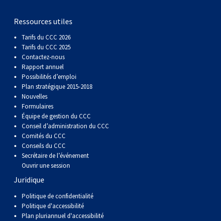
gallois
Corgi
griffon
Hound
Rhodesian
anglais
springer
Épagneul
Skye
Terrier
nain
du
napolitain
Terre-
Ressources utiles
(Cardigan)
gallois
Pumi
vendéen
ridgeback
Lévrier
anglais
des
Épagneul
wheaten
Bull
Yorkshire
Neuve
Chien
Tarifs du CCC 2026
Tarifs du CCC 2025
(Pembroke)
persan
Shikoku
champs
français
Épagneul
à
terrier
Terrier
d’eau
Rottweiler
Contactez-nous
Rapport annuel
Possibilités d’emploi
Whippet
d’eau
Épagneul
poil
du
gallois
Terrier
portugais
Samoyède
Plan stratégique 2015-2018
Nouvelles
Formulaires
Chien
irlandais
Sussex
Épagneul
doux
Staffordshire
blanc
Schnauzer
Équipe de gestion du CCC
Conseil d’administration du CCC
Comités du CCC
nu
springer
Spinone
du
(géant)
Schnauzer
Conseils du CCC
Secrétaire de l’événement
Ouvrir une session
du
gallois
italiano
Vizsla
West
(standard)
Husky
Juridique
Pérou
à
Vizsla
Highland
sibérien
Saint
Politique de confidentialité
Politique d'accessibilité
Plan pluriannuel d'accessibilité