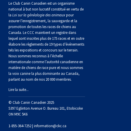
norvégien
anglais
Berger
vendéen
Chien
tibétain
Terrier
tolling
irlandais
Setter
Manchester
de
Terrier
Caniche
Pyrénées
bouvier
Chien
2021
-
2018
et
concours
multidisciplinaires
les
Le Club Canin Canadien est un organisme
national à but non lucratif constitué en vertu de
la
Loi sur la généalogie des animaux
pour
polonais
Berger
Ibizan
Lévrier
tibétain
Xoloitzcuintli
rouge
irlandais
Épagneul
Norfolk
de
Terrier
(nain)
Carlin
suisse
du
Hovawart
2019
épreuves
et
concours
assurer l’enregistrement, la sauvegarde et la
promotion de toutes les races de chiens au
Canada. Le CCC maintient un registre dans
de
portugais
Puli
irlandais
Norrbottenspets
(moyen)
Xoloïtzcuintli
et
cocker
Épagneul
Norwich
du
Terrier
Petit
Groenland
Chien
sur
épreuves
et
lequel sont inscrites plus de 175 races et en outre
élabore les règlements de 19 types d’événements
plaine
Schapendoes
Elkhound
(standard)
blanc
américain
d’eau
Épagneul
révérend
chasseur
Terrier
chien
Terrier
d’ours
Komondor
le
sur
épreuves
tels les expositions et concours sur le terrain.
Nous sommes reconnus à l’échelle
internationale comme l’autorité canadienne en
néerlandais
Berger
norvégien
Lundehund
américain
bleu
Épagneul
Russell
de
Russell
Schnauzer
russe
à
Fox
de
Kuvasz
terrain
le
sur
matière de chiens de race pure et nous sommes
la voix canine la plus dominante au Canada,
parlant au nom de nos 20 000 membres.
Shetland
Chien
norvégien
Otterhound
de
breton
Épagneul
rat
(nain)
Terrier
poil
terrier
Terrier
Carélie
Leonberger
terrain
le
Lire la suite...
d’eau
Vallhund
Petit
Picardie
Clumber
Épagneul
écossais
Terrier
soyeux
miniature
de
Xoloitzcuintli
Mastiff
terrain
© Club Canin Canadien 2025
5397 Eglinton Avenue O. Bureau 101, Etobicoke
ON M9C 5K6
espagnol
suédois
Corgi
basset
Pharaoh
cocker
Épagneul
Sealyham
Terrier
Manchester
(nain)
Terrier
Mâtin
1-855-364-7252 |
information@ckc.ca