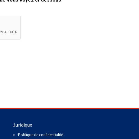
copie papier de mon certificat?
Comment puis-je payer pour mes
demandes?
More...
Besoin d’aide? Le Club est à votre
disposition.
Si vous avez perdu des
documents d'enregistrement
ou des certificats en raison de
circonstances indépendantes
de votre volonté (incendies,
inondations, etc.), veuillez nous
contacter en utilisant l'une des
méthodes ci-dessus et nous
pourrons vous aider à
Juridique
remplacer vos documents
importants.
Politique de confidentialité