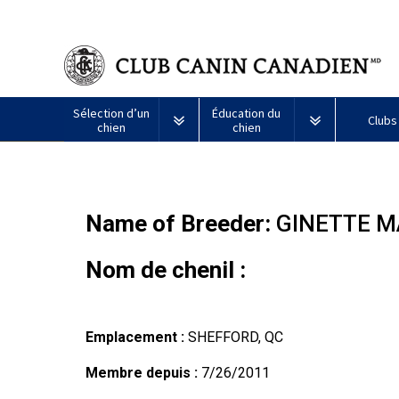
Sélection d’un
Éducation du
Clubs
chien
chien
Puppy List
Propriété responsable
Création d
Tous
Programme
Name of Breeder:
GINETTE M
Décision d’acheter un chien
Éducation
Ressources
les
Bon
chiens
voisin
Appenzeller
Lévrier
Chien
Barbet
Terrier
Affenpinscher
Akita
Je
canin
Nom de chenil :
sennenhund
afghan
esquimau
airedale
veux
du
Le choix d’une race
Assurance vétérinaire
Informatio
américain
faire
CCC
Chiens
(miniature)
tester
Braque
Chien
Malamute
de
mon
Bouvier
Azawakh
français
Terrier
esquimau
d’Alaska
berger
chien
Trouver un éleveur
Nutrition
Quoi de ne
Emplacement :
SHEFFORD, QC
australien
(Gascogne)
Nu
américain
responsable
Chien
Américain
(nain)
esquimau
Membre depuis :
7/26/2011
Basenji
Berger
Lévriers
américain
Je
Santé
FAQ
Kelpie
Braque
d’Anatolie
et