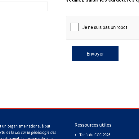
2016
Formulaires - Enregistrement
Compagnon canin
de
sur
sur
sur
sur
sur
compagnie
Top
Top
Top
Top
Top
le
le
le
le
le
Dogs
Dogs
Dogs
Dog
Dog
terrain
terrain
terrain
terrain
terrain
Épreuve
sur
sur
sur
sur
sur
Top
-
-
Titres attribués
de
le
le
le
le
le
Dogs
2024
2023
Groupe
travail
terrain
terrain
terrain
terrain
terrain
2015
7 -
au
Les
Les
Top
-
-
-
-
-
Chiens
terrier
Top
Top
Dogs
2022
2020
2021
2019
2018
Exposition de championnat
de
Dogs
Dogs
Top
Top
national Crown Classic
berger
multidisciplinaires
multidisciplinaires
Dogs
Dogs
en
en
Concours
Top
Top
Top
Top
Top
travail
travail
de
Dogs
Dogs
Dogs
Dog
Dog
sur
sur
travail
en
en
en
en
multidisciplinaire
troupeau
troupeau
sur
travail
travail
travail
travail
-
-
-
troupeau
sur
sur
sur
sur
2018
2024
2023
troupeau
troupeau
troupeau
troupeau
-
-
-
-
2022
2020
2021
2019
Concours
Top
sur
Dogs
le
multidisciplinaires
terrain
Top
Top
Top
Top
-
de
Dogs
Dogs
Dogs
Dog
2023
course
Ressources utiles
multidisciplinaires
multidisciplinaires
multidisciplinaires
multidisciplinaire
t un organisme national à but
sur
-
-
-
-
ertu de la
Loi sur la généalogie des
leurre
Tarifs du CCC 2026
2022
2020
2021
2019
egistrement, la sauvegarde et la