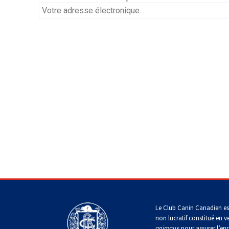
chinois
Chien
allemand
terrier
travail
à
Dachshund
esquimau
(à
miniature
crête
Berger
(teckel
canadien
Dalmatien
poil
picard
nain
long)
à
poil
Terrier
Coton
Cane
long)
Bouledogue
Cairn
de
Berger
Corso
français
Braque
Tuléar
des
allemand
Pyrénées
(à
Dachshund
Terrier
poil
Doberman
(teckel
Pinscher
tchèque
court)
Épagneul
pinscher
nain
allemand
toy
Berger
à
anglais
de
poil
Bergame
Terrier
court)
Braque
Dogue
Akita
Dandie
allemand
de
japonais
Dinmont
(à
Griffon
Bordeaux
poil
(bruxellois)
Border
Dachshund
dur)
Colley
(teckel
Spitz
Fox-
nain
Entlebucher
japonais
terrier
à
Bichon
sennenhund
(à
poil
Pudelpointer
havanais
Bouvier
poil
dur)
des
Le Club Canin Canadien es
lisse)
Flandres
Keeshond
non lucratif constitué en v
Eurasier
Retriever
Lévrier
animaux
pour assurer l’enr