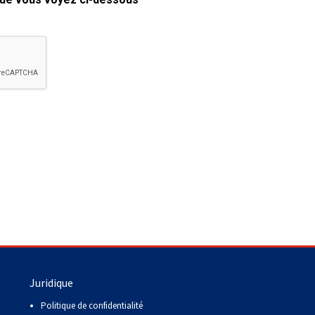
copie papier de mon certificat?
Comment puis-je payer pour mes
demandes?
More...
Besoin d’aide? Le Club est à votre
disposition.
Si vous avez perdu des
documents d'enregistrement
ou des certificats en raison de
circonstances indépendantes
de votre volonté (incendies,
inondations, etc.), veuillez nous
contacter en utilisant l'une des
méthodes ci-dessus et nous
pourrons vous aider à
Juridique
remplacer vos documents
importants.
Politique de confidentialité