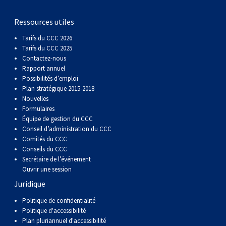
gallois
Corgi
griffon
Hound
Rhodesian
anglais
springer
Épagneul
Skye
Terrier
nain
du
napolitain
Terre-
Ressources utiles
(Cardigan)
gallois
Pumi
vendéen
ridgeback
Lévrier
anglais
des
Épagneul
wheaten
Bull
Yorkshire
Neuve
Chien
Tarifs du CCC 2026
Tarifs du CCC 2025
(Pembroke)
persan
Shikoku
champs
français
Épagneul
à
terrier
Terrier
d’eau
Rottweiler
Contactez-nous
Rapport annuel
Possibilités d’emploi
Whippet
d’eau
Épagneul
poil
du
gallois
Terrier
portugais
Samoyède
Plan stratégique 2015-2018
Nouvelles
Formulaires
Chien
irlandais
Sussex
Épagneul
doux
Staffordshire
blanc
Schnauzer
Équipe de gestion du CCC
Conseil d’administration du CCC
Comités du CCC
nu
springer
Spinone
du
(géant)
Schnauzer
Conseils du CCC
Secrétaire de l’événement
Ouvrir une session
du
gallois
italiano
Vizsla
West
(standard)
Husky
Juridique
Pérou
à
Vizsla
Highland
sibérien
Saint
Politique de confidentialité
Politique d'accessibilité
Plan pluriannuel d'accessibilité