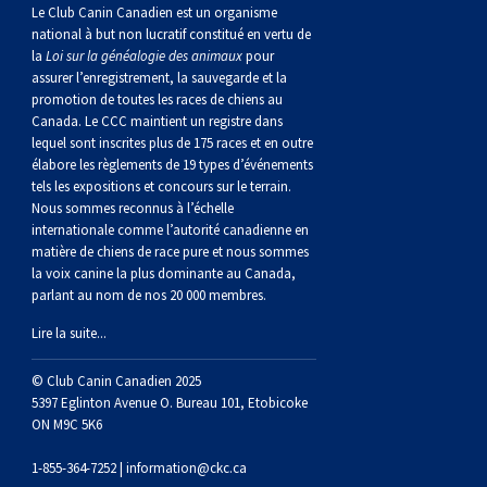
norvégien
anglais
Berger
vendéen
Chien
tibétain
Terrier
tolling
irlandais
Setter
Manchester
de
Terrier
Caniche
Pyrénées
bouvier
Chien
2021
-
2018
et
concours
multidisciplinaires
les
Le Club Canin Canadien est un organisme
national à but non lucratif constitué en vertu de
la
Loi sur la généalogie des animaux
pour
polonais
Berger
Ibizan
Lévrier
tibétain
Xoloitzcuintli
rouge
irlandais
Épagneul
Norfolk
de
Terrier
(nain)
Carlin
suisse
du
Hovawart
2019
épreuves
et
concours
assurer l’enregistrement, la sauvegarde et la
promotion de toutes les races de chiens au
Canada. Le CCC maintient un registre dans
de
portugais
Puli
irlandais
Norrbottenspets
(moyen)
Xoloïtzcuintli
et
cocker
Épagneul
Norwich
du
Terrier
Petit
Groenland
Chien
sur
épreuves
et
lequel sont inscrites plus de 175 races et en outre
élabore les règlements de 19 types d’événements
plaine
Schapendoes
Elkhound
(standard)
blanc
américain
d’eau
Épagneul
révérend
chasseur
Terrier
chien
Terrier
d’ours
Komondor
le
sur
épreuves
tels les expositions et concours sur le terrain.
Nous sommes reconnus à l’échelle
internationale comme l’autorité canadienne en
néerlandais
Berger
norvégien
Lundehund
américain
bleu
Épagneul
Russell
de
Russell
Schnauzer
russe
à
Fox
de
Kuvasz
terrain
le
sur
matière de chiens de race pure et nous sommes
la voix canine la plus dominante au Canada,
parlant au nom de nos 20 000 membres.
Shetland
Chien
norvégien
Otterhound
de
breton
Épagneul
rat
(nain)
Terrier
poil
terrier
Terrier
Carélie
Leonberger
terrain
le
Lire la suite...
d’eau
Vallhund
Petit
Picardie
Clumber
Épagneul
écossais
Terrier
soyeux
miniature
de
Xoloitzcuintli
Mastiff
terrain
© Club Canin Canadien 2025
5397 Eglinton Avenue O. Bureau 101, Etobicoke
ON M9C 5K6
espagnol
suédois
Corgi
basset
Pharaoh
cocker
Épagneul
Sealyham
Terrier
Manchester
(nain)
Terrier
Mâtin
1-855-364-7252 |
information@ckc.ca