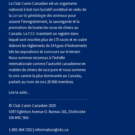
norvégien
anglais
Berger
vendéen
Chien
tibétain
Terrier
tolling
irlandais
Setter
Manchester
de
Terrier
Caniche
Pyrénées
bouvier
Chien
2021
-
2018
et
concours
multidisciplinaires
les
Le Club Canin Canadien est un organisme
national à but non lucratif constitué en vertu de
la
Loi sur la généalogie des animaux
pour
polonais
Berger
Ibizan
Lévrier
tibétain
Xoloitzcuintli
rouge
irlandais
Épagneul
Norfolk
de
Terrier
(nain)
Carlin
suisse
du
Hovawart
2019
épreuves
et
concours
assurer l’enregistrement, la sauvegarde et la
promotion de toutes les races de chiens au
Canada. Le CCC maintient un registre dans
de
portugais
Puli
irlandais
Norrbottenspets
(moyen)
Xoloïtzcuintli
et
cocker
Épagneul
Norwich
du
Terrier
Petit
Groenland
Chien
sur
épreuves
et
lequel sont inscrites plus de 175 races et en outre
élabore les règlements de 19 types d’événements
plaine
Schapendoes
Elkhound
(standard)
blanc
américain
d’eau
Épagneul
révérend
chasseur
Terrier
chien
Terrier
d’ours
Komondor
le
sur
épreuves
tels les expositions et concours sur le terrain.
Nous sommes reconnus à l’échelle
internationale comme l’autorité canadienne en
néerlandais
Berger
norvégien
Lundehund
américain
bleu
Épagneul
Russell
de
Russell
Schnauzer
russe
à
Fox
de
Kuvasz
terrain
le
sur
matière de chiens de race pure et nous sommes
la voix canine la plus dominante au Canada,
parlant au nom de nos 20 000 membres.
Shetland
Chien
norvégien
Otterhound
de
breton
Épagneul
rat
(nain)
Terrier
poil
terrier
Terrier
Carélie
Leonberger
terrain
le
Lire la suite...
d’eau
Vallhund
Petit
Picardie
Clumber
Épagneul
écossais
Terrier
soyeux
miniature
de
Xoloitzcuintli
Mastiff
terrain
© Club Canin Canadien 2025
5397 Eglinton Avenue O. Bureau 101, Etobicoke
ON M9C 5K6
espagnol
suédois
Corgi
basset
Pharaoh
cocker
Épagneul
Sealyham
Terrier
Manchester
(nain)
Terrier
Mâtin
1-855-364-7252 |
information@ckc.ca