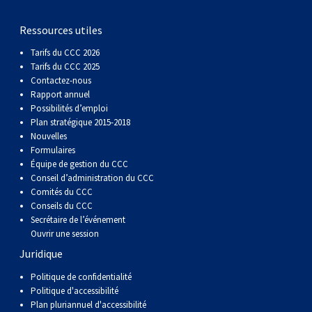
gallois
Corgi
griffon
Hound
Rhodesian
anglais
springer
Épagneul
Skye
Terrier
nain
du
napolitain
Terre-
Ressources utiles
(Cardigan)
gallois
Pumi
vendéen
ridgeback
Lévrier
anglais
des
Épagneul
wheaten
Bull
Yorkshire
Neuve
Chien
Tarifs du CCC 2026
Tarifs du CCC 2025
(Pembroke)
persan
Shikoku
champs
français
Épagneul
à
terrier
Terrier
d’eau
Rottweiler
Contactez-nous
Rapport annuel
Possibilités d’emploi
Whippet
d’eau
Épagneul
poil
du
gallois
Terrier
portugais
Samoyède
Plan stratégique 2015-2018
Nouvelles
Formulaires
Chien
irlandais
Sussex
Épagneul
doux
Staffordshire
blanc
Schnauzer
Équipe de gestion du CCC
Conseil d’administration du CCC
Comités du CCC
nu
springer
Spinone
du
(géant)
Schnauzer
Conseils du CCC
Secrétaire de l’événement
Ouvrir une session
du
gallois
italiano
Vizsla
West
(standard)
Husky
Juridique
Pérou
à
Vizsla
Highland
sibérien
Saint
Politique de confidentialité
Politique d'accessibilité
Plan pluriannuel d'accessibilité