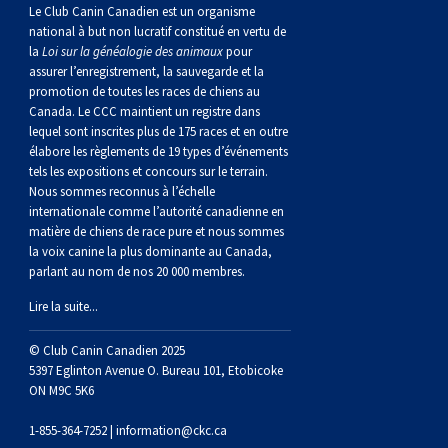
norvégien
anglais
Berger
vendéen
Chien
tibétain
Terrier
tolling
irlandais
Setter
Manchester
de
Terrier
Caniche
Pyrénées
bouvier
Chien
2021
-
2018
et
concours
multidisciplinaires
les
Le Club Canin Canadien est un organisme
national à but non lucratif constitué en vertu de
la
Loi sur la généalogie des animaux
pour
polonais
Berger
Ibizan
Lévrier
tibétain
Xoloitzcuintli
rouge
irlandais
Épagneul
Norfolk
de
Terrier
(nain)
Carlin
suisse
du
Hovawart
2019
épreuves
et
concours
assurer l’enregistrement, la sauvegarde et la
promotion de toutes les races de chiens au
Canada. Le CCC maintient un registre dans
de
portugais
Puli
irlandais
Norrbottenspets
(moyen)
Xoloïtzcuintli
et
cocker
Épagneul
Norwich
du
Terrier
Petit
Groenland
Chien
sur
épreuves
et
lequel sont inscrites plus de 175 races et en outre
élabore les règlements de 19 types d’événements
plaine
Schapendoes
Elkhound
(standard)
blanc
américain
d’eau
Épagneul
révérend
chasseur
Terrier
chien
Terrier
d’ours
Komondor
le
sur
épreuves
tels les expositions et concours sur le terrain.
Nous sommes reconnus à l’échelle
internationale comme l’autorité canadienne en
néerlandais
Berger
norvégien
Lundehund
américain
bleu
Épagneul
Russell
de
Russell
Schnauzer
russe
à
Fox
de
Kuvasz
terrain
le
sur
matière de chiens de race pure et nous sommes
la voix canine la plus dominante au Canada,
parlant au nom de nos 20 000 membres.
Shetland
Chien
norvégien
Otterhound
de
breton
Épagneul
rat
(nain)
Terrier
poil
terrier
Terrier
Carélie
Leonberger
terrain
le
Lire la suite...
d’eau
Vallhund
Petit
Picardie
Clumber
Épagneul
écossais
Terrier
soyeux
miniature
de
Xoloitzcuintli
Mastiff
terrain
© Club Canin Canadien 2025
5397 Eglinton Avenue O. Bureau 101, Etobicoke
ON M9C 5K6
espagnol
suédois
Corgi
basset
Pharaoh
cocker
Épagneul
Sealyham
Terrier
Manchester
(nain)
Terrier
Mâtin
1-855-364-7252 |
information@ckc.ca