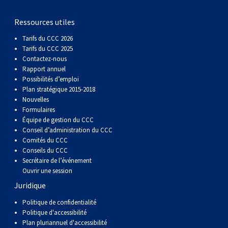
gallois
Corgi
griffon
Hound
Rhodesian
anglais
springer
Épagneul
Skye
Terrier
nain
du
napolitain
Terre-
Ressources utiles
(Cardigan)
gallois
Pumi
vendéen
ridgeback
Lévrier
anglais
des
Épagneul
wheaten
Bull
Yorkshire
Neuve
Chien
Tarifs du CCC 2026
Tarifs du CCC 2025
(Pembroke)
persan
Shikoku
champs
français
Épagneul
à
terrier
Terrier
d’eau
Rottweiler
Contactez-nous
Rapport annuel
Possibilités d’emploi
Whippet
d’eau
Épagneul
poil
du
gallois
Terrier
portugais
Samoyède
Plan stratégique 2015-2018
Nouvelles
Formulaires
Chien
irlandais
Sussex
Épagneul
doux
Staffordshire
blanc
Schnauzer
Équipe de gestion du CCC
Conseil d’administration du CCC
Comités du CCC
nu
springer
Spinone
du
(géant)
Schnauzer
Conseils du CCC
Secrétaire de l’événement
Ouvrir une session
du
gallois
italiano
Vizsla
West
(standard)
Husky
Juridique
Pérou
à
Vizsla
Highland
sibérien
Saint
Politique de confidentialité
Politique d'accessibilité
Plan pluriannuel d'accessibilité