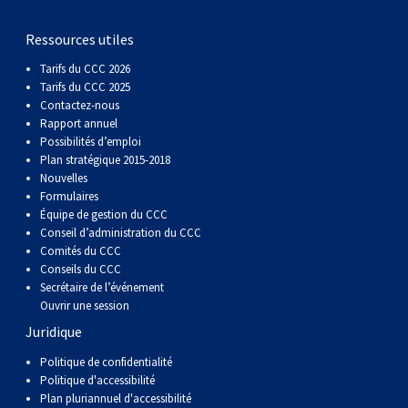
gallois
Corgi
griffon
Hound
Rhodesian
anglais
springer
Épagneul
Skye
Terrier
nain
du
napolitain
Terre-
Ressources utiles
(Cardigan)
gallois
Pumi
vendéen
ridgeback
Lévrier
anglais
des
Épagneul
wheaten
Bull
Yorkshire
Neuve
Chien
Tarifs du CCC 2026
Tarifs du CCC 2025
(Pembroke)
persan
Shikoku
champs
français
Épagneul
à
terrier
Terrier
d’eau
Rottweiler
Contactez-nous
Rapport annuel
Possibilités d’emploi
Whippet
d’eau
Épagneul
poil
du
gallois
Terrier
portugais
Samoyède
Plan stratégique 2015-2018
Nouvelles
Formulaires
Chien
irlandais
Sussex
Épagneul
doux
Staffordshire
blanc
Schnauzer
Équipe de gestion du CCC
Conseil d’administration du CCC
Comités du CCC
nu
springer
Spinone
du
(géant)
Schnauzer
Conseils du CCC
Secrétaire de l’événement
Ouvrir une session
du
gallois
italiano
Vizsla
West
(standard)
Husky
Juridique
Pérou
à
Vizsla
Highland
sibérien
Saint
Politique de confidentialité
Politique d'accessibilité
Plan pluriannuel d'accessibilité