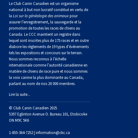
norvégien
anglais
Berger
vendéen
Chien
tibétain
Terrier
tolling
irlandais
Setter
Manchester
de
Terrier
Caniche
Pyrénées
bouvier
Chien
2021
-
2018
et
concours
multidisciplinaires
les
Le Club Canin Canadien est un organisme
national à but non lucratif constitué en vertu de
la
Loi sur la généalogie des animaux
pour
polonais
Berger
Ibizan
Lévrier
tibétain
Xoloitzcuintli
rouge
irlandais
Épagneul
Norfolk
de
Terrier
(nain)
Carlin
suisse
du
Hovawart
2019
épreuves
et
concours
assurer l’enregistrement, la sauvegarde et la
promotion de toutes les races de chiens au
Canada. Le CCC maintient un registre dans
de
portugais
Puli
irlandais
Norrbottenspets
(moyen)
Xoloïtzcuintli
et
cocker
Épagneul
Norwich
du
Terrier
Petit
Groenland
Chien
sur
épreuves
et
lequel sont inscrites plus de 175 races et en outre
élabore les règlements de 19 types d’événements
plaine
Schapendoes
Elkhound
(standard)
blanc
américain
d’eau
Épagneul
révérend
chasseur
Terrier
chien
Terrier
d’ours
Komondor
le
sur
épreuves
tels les expositions et concours sur le terrain.
Nous sommes reconnus à l’échelle
internationale comme l’autorité canadienne en
néerlandais
Berger
norvégien
Lundehund
américain
bleu
Épagneul
Russell
de
Russell
Schnauzer
russe
à
Fox
de
Kuvasz
terrain
le
sur
matière de chiens de race pure et nous sommes
la voix canine la plus dominante au Canada,
parlant au nom de nos 20 000 membres.
Shetland
Chien
norvégien
Otterhound
de
breton
Épagneul
rat
(nain)
Terrier
poil
terrier
Terrier
Carélie
Leonberger
terrain
le
Lire la suite...
d’eau
Vallhund
Petit
Picardie
Clumber
Épagneul
écossais
Terrier
soyeux
miniature
de
Xoloitzcuintli
Mastiff
terrain
© Club Canin Canadien 2025
5397 Eglinton Avenue O. Bureau 101, Etobicoke
ON M9C 5K6
espagnol
suédois
Corgi
basset
Pharaoh
cocker
Épagneul
Sealyham
Terrier
Manchester
(nain)
Terrier
Mâtin
1-855-364-7252 |
information@ckc.ca