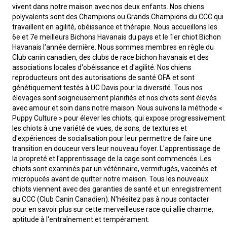
(à
Colley
court)
poil
à
standard
(teckel
Lévrier
Lhasa
court)
poil
(Baie
Retriever
Dandie
Fox-
anglais
(bruxellois)
Bichon
Canaan
esquimau
Cane
CCC
leurre
sur
terrain
le
Travail
-
sur
2023
terrain
travail
multidisciplinaires
2022
-
agilité
sur
Dogs
Top
2020
-
rallye
en
Dogs
Top
-
obéissance
en
Dogs
Top
conformation
en
Dog
Top
en
Dog
Top
2017
DOG
TOP
Dogs
TOP
Top
manieurs?
manieurs
du
de
national
vivent dans notre maison avec nos deux enfants. Nos chiens
polyvalents sont des Champions ou Grands Champions du CCC qui
travaillent en agilité, obéissance et thérapie. Nous accueillons les
poil
(à
Chien
dur)
poil
à
standard
écossais
Drever
apso
Lowchen
dur)
Chesapeake)
(à
Retriever
Dinmont
terrier
Fox-
havanais
Lévrier
canadien
Corso
Doberman
le
pour
terrain
de
Épreuve
2024
troupeau
-
sur
-
2022
-
le
en
Dogs
2020
-
agilité
sur
Dogs
Top
2021
-
rallye
en
Dogs
Top
-
obéissance
en
Dog
Top
conformation
en
Dog
Top
en
DOG
TOP
2016
DOG
TOP
Dogs
TOP
CCC
règlements
Crown
6e et 7e meilleurs Bichons Havanais du pays et le 1er chiot Bichon
Havanais l'année dernière. Nous sommes membres en règle du
Club canin canadien, des clubs de race bichon havanais et des
dur)
poil
finnois
Berger
long)
poil
à
Spitz
Caniche
poil
(à
Retriever
(à
terrier
Terrier
italien
Chin
pinscher
Dogue
terrain
retrievers
pour
flair
de
Certificat
-
2023
troupeau
2023
2022
terrain
travail
multidisciplinaires
2020
-
le
en
Dogs
2021
-
agilité
sur
Dogs
Top
2019
-
rallye
en
Dog
Top
-
obéissance
en
Dog
Top
conformation
en
DOG
TOP
en
DOG
TOP
2015
DOG
TOP
pour
et
Classic
associations locales d'obéissance et d'agilité. Nos chiens
reproducteurs ont des autorisations de santé OFA et sont
lisse)
de
allemand
Berger
court)
poil
finlandais
Foxhound
(moyen)
Grand
frisé)
poil
(doré)
Retriever
poil
(à
du
Terrier
Bichon
de
Entlebucher
pour
épagneuls
pistage
de
Événements
2024
-
-
sur
-
2020
terrain
travail
multidisciplinaires
2021
-
le
en
Dogs
2019
-
agilité
sur
Dog
Top
2018
-
rallye
en
Dog
Top
obéissance
en
DOG
TOP
conformation
en
DOG
TOP
en
DOG
TOP
jeunes
formulaires
génétiquement testés à UC Davis pour la diversité. Tous nos
élevages sont soigneusement planifiés et nos chiots sont élevés
avec amour et soin dans notre maison. Nous suivons la méthode «
Laponie
islandais
Berger
dur)
américain
Foxhound
caniche
Schipperke
plat)
(Labrador)
Retriever
lisse)
poil
Glen
irlandais
Terrier
maltais
Nain
Bordeaux
sennenhund
Eurasier
chiens
de
travail
non-
Titres
2023
2022
troupeau
2022
-
sur
-
2021
terrain
travail
multidisciplinaires
2019
-
le
en
Dog
2018
-
agilité
sur
Dog
rallye
en
DOG
Les
obéissance
en
DOG
TOP
conformation
en
DOG
TOP
manieurs
imprimables
Puppy Culture » pour élever les chiots, qui expose progressivement
les chiots à une variété de vues, de sons, de textures et
d'expériences de socialisation pour leur permettre de faire une
américain
Mudi
anglais
Grand
Shiba
Nova
Setter
dur)
of
Kerry
Terrier
pinscher
Épagneul
Grand
d'arrêt
chasse
CCC
de
-
2020
troupeau
2020
-
sur
-
2019
terrain
travail
multidisciplinaire
2018
-
le
multidisciplinaire
agilité
pour
Top
rallye
en
DOG
Les
obéissance
en
DOG
TOP
transition en douceur vers leur nouveau foyer. L'apprentissage de
la propreté et l'apprentissage de la cage sont commencés. Les
chiots sont examinés par un vétérinaire, vermifugés, vaccinés et
miniature
Buhund
basset
Lévrier
inu
Shih
Scotia
anglais
Setter
Imaal
bleu
Lakeland
Terrier
papillon
Pékinois
danois
Montagne
versatilité
2022
-
2021
troupeau
2021
-
sur
-
2018
terrain
-
les
Dogs
agilité
pour
Top
rallye
en
DOG
Top
micropucés avant de quitter notre maison. Tous les nouveaux
chiots viennent avec des garanties de santé et un enregistrement
au CCC (Club Canin Canadien). N'hésitez pas à nous contacter
(buhund)
Berger
griffon
anglais
Harrier
tzu
Épagneul
duck
Gordon
Setter
de
Terrier
Poméranien
des
Grand
2020
-
2019
troupeau
2019
-
2018
concours
multidisciplinaires
les
Dogs
agilité
pour
Dogs
pour en savoir plus sur cette merveilleuse race qui allie charme,
aptitude à l'entraînement et tempérament.