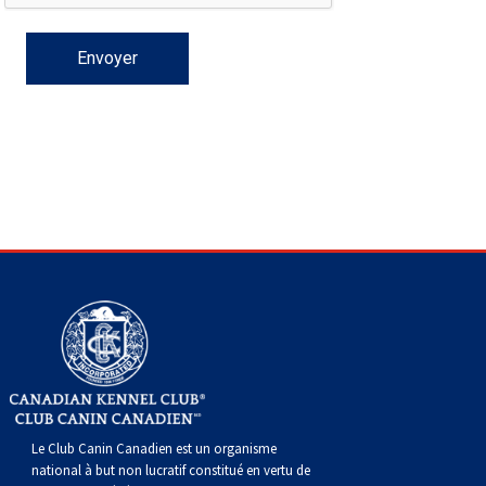
(Perro
poil
à
Braque
Bernard
Dogue
Sin
lisse
poil
de
du
Laika
Pelo
dur
Weimar
Tibet
de
Del
lakoutie
Peru)
Le Club Canin Canadien est un organisme
national à but non lucratif constitué en vertu de