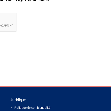
copie papier de mon certificat?
Comment puis-je payer pour mes
demandes?
More...
Besoin d’aide? Le Club est à votre
disposition.
Si vous avez perdu des
documents d'enregistrement
ou des certificats en raison de
circonstances indépendantes
de votre volonté (incendies,
inondations, etc.), veuillez nous
contacter en utilisant l'une des
méthodes ci-dessus et nous
pourrons vous aider à
Juridique
remplacer vos documents
importants.
Politique de confidentialité