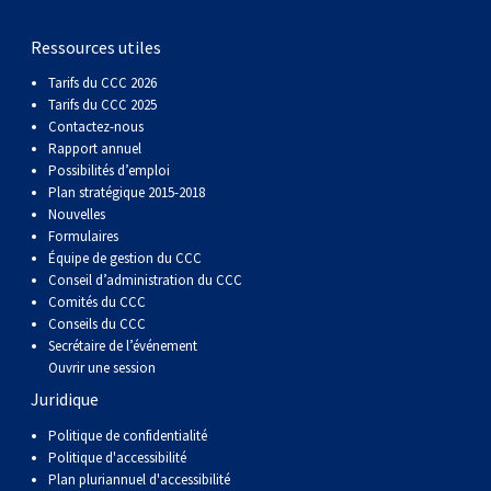
gallois
Corgi
griffon
Hound
Rhodesian
anglais
springer
Épagneul
Skye
Terrier
nain
du
napolitain
Terre-
Ressources utiles
(Cardigan)
gallois
Pumi
vendéen
ridgeback
Lévrier
anglais
des
Épagneul
wheaten
Bull
Yorkshire
Neuve
Chien
Tarifs du CCC 2026
Tarifs du CCC 2025
(Pembroke)
persan
Shikoku
champs
français
Épagneul
à
terrier
Terrier
d’eau
Rottweiler
Contactez-nous
Rapport annuel
Possibilités d’emploi
Whippet
d’eau
Épagneul
poil
du
gallois
Terrier
portugais
Samoyède
Plan stratégique 2015-2018
Nouvelles
Formulaires
Chien
irlandais
Sussex
Épagneul
doux
Staffordshire
blanc
Schnauzer
Équipe de gestion du CCC
Conseil d’administration du CCC
Comités du CCC
nu
springer
Spinone
du
(géant)
Schnauzer
Conseils du CCC
Secrétaire de l’événement
Ouvrir une session
du
gallois
italiano
Vizsla
West
(standard)
Husky
Juridique
Pérou
à
Vizsla
Highland
sibérien
Saint
Politique de confidentialité
Politique d'accessibilité
Plan pluriannuel d'accessibilité