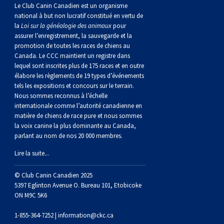
norvégien
anglais
Berger
vendéen
Chien
tibétain
Terrier
tolling
irlandais
Setter
Manchester
de
Terrier
Caniche
Pyrénées
bouvier
Chien
2021
-
2018
et
concours
multidisciplinaires
les
Le Club Canin Canadien est un organisme
national à but non lucratif constitué en vertu de
la
Loi sur la généalogie des animaux
pour
polonais
Berger
Ibizan
Lévrier
tibétain
Xoloitzcuintli
rouge
irlandais
Épagneul
Norfolk
de
Terrier
(nain)
Carlin
suisse
du
Hovawart
2019
épreuves
et
concours
assurer l’enregistrement, la sauvegarde et la
promotion de toutes les races de chiens au
Canada. Le CCC maintient un registre dans
de
portugais
Puli
irlandais
Norrbottenspets
(moyen)
Xoloïtzcuintli
et
cocker
Épagneul
Norwich
du
Terrier
Petit
Groenland
Chien
sur
épreuves
et
lequel sont inscrites plus de 175 races et en outre
élabore les règlements de 19 types d’événements
plaine
Schapendoes
Elkhound
(standard)
blanc
américain
d’eau
Épagneul
révérend
chasseur
Terrier
chien
Terrier
d’ours
Komondor
le
sur
épreuves
tels les expositions et concours sur le terrain.
Nous sommes reconnus à l’échelle
internationale comme l’autorité canadienne en
néerlandais
Berger
norvégien
Lundehund
américain
bleu
Épagneul
Russell
de
Russell
Schnauzer
russe
à
Fox
de
Kuvasz
terrain
le
sur
matière de chiens de race pure et nous sommes
la voix canine la plus dominante au Canada,
parlant au nom de nos 20 000 membres.
Shetland
Chien
norvégien
Otterhound
de
breton
Épagneul
rat
(nain)
Terrier
poil
terrier
Terrier
Carélie
Leonberger
terrain
le
Lire la suite...
d’eau
Vallhund
Petit
Picardie
Clumber
Épagneul
écossais
Terrier
soyeux
miniature
de
Xoloitzcuintli
Mastiff
terrain
© Club Canin Canadien 2025
5397 Eglinton Avenue O. Bureau 101, Etobicoke
ON M9C 5K6
espagnol
suédois
Corgi
basset
Pharaoh
cocker
Épagneul
Sealyham
Terrier
Manchester
(nain)
Terrier
Mâtin
1-855-364-7252 |
information@ckc.ca