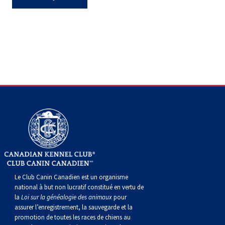
gallois
Corgi
griffon
Hound
Rhodesian
anglais
springer
Épagneul
Skye
Terrier
nain
du
napolitain
Terre-
(Cardigan)
gallois
Pumi
vendéen
ridgeback
Lévrier
anglais
des
Épagneul
wheaten
Bull
Yorkshire
Neuve
Chien
(Pembroke)
persan
Shikoku
champs
français
Épagneul
à
terrier
Terrier
d’eau
Rottweiler
Whippet
d’eau
Épagneul
poil
du
gallois
Terrier
portugais
Samoyède
Chien
irlandais
Sussex
Épagneul
doux
Staffordshire
blanc
Schnauzer
nu
springer
Spinone
du
(géant)
Schnauzer
du
gallois
italiano
Vizsla
West
(standard)
Husky
Le Club Canin Canadien est un organisme
national à but non lucratif constitué en vertu de
la
Loi sur la généalogie des animaux
pour
Pérou
à
Vizsla
Highland
sibérien
Saint
assurer l’enregistrement, la sauvegarde et la
promotion de toutes les races de chiens au