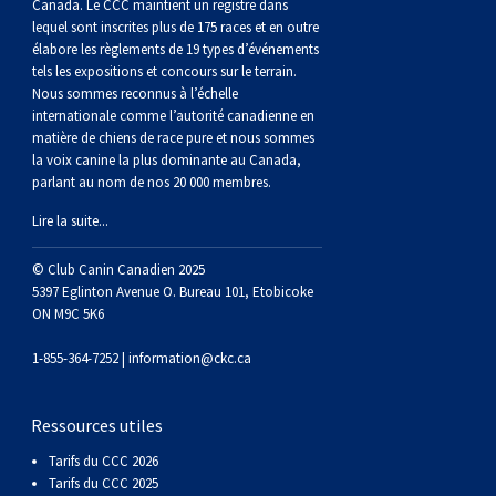
(Perro
poil
à
Braque
Bernard
Dogue
Canada. Le CCC maintient un registre dans
lequel sont inscrites plus de 175 races et en outre
élabore les règlements de 19 types d’événements
Sin
lisse
poil
de
du
Laika
tels les expositions et concours sur le terrain.
Nous sommes reconnus à l’échelle
internationale comme l’autorité canadienne en
Pelo
dur
Weimar
Tibet
de
matière de chiens de race pure et nous sommes
la voix canine la plus dominante au Canada,
parlant au nom de nos 20 000 membres.
Del
lakoutie
Lire la suite...
Peru)
© Club Canin Canadien 2025
5397 Eglinton Avenue O. Bureau 101, Etobicoke
ON M9C 5K6
1-855-364-7252 |
information@ckc.ca
Ressources utiles
Tarifs du CCC 2026
Tarifs du CCC 2025