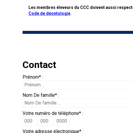
(standard)
veux
australien
français
Terrier
Terrier
chiens
devenir
Les membres éleveurs du CCC doivent aussi respect
(Pyrénées)
américain
Biewer
courants
évaluateur
Basset
Code de déontologie
.
du
Toilettage
Hound
Bouvier
Bichon
Staffordshire
Berger
bernois
frisé
australien
Braque
Épagneul
Chiens
Ressources
d'Auvergne
Cavalier
de
Chien égaré
pour
Beagle
Terrier
King
compagnie
les
Terrier
Terrier
australien
Charles
évaluateurs
Bouvier
noir
de
et
australien
Griffon
russe
Boston
Chien
les
courte
d’arrêt
Chiens
de
clubs
queue
à
Terrier
Chihuahua
de
Contact
St-
poil
Bedlington
(à
sport
Hubert
Boxer
Bouledogue
dur
poil
anglais
long)
Prénom* :
Organiser
Colley
un
barbu
Terrier
Terriers
Barzoï
Bullmastiff
test
Lagotto
Border
CGN
Shar-
romagnolo
Chihuahua
Nom De famille* :
pei
(à
Beauceron
Chiens
chinois
poil
Coonhound
Chien
Bull-
nains
court)
(noir
de
Pointer
terrier
Votre numéro de téléphone* :
et
Canaan
Berger
feu)
Chow
belge
Chiens
Chow
Chien
Braque
Bull-
Votre adresse électronique* :
de