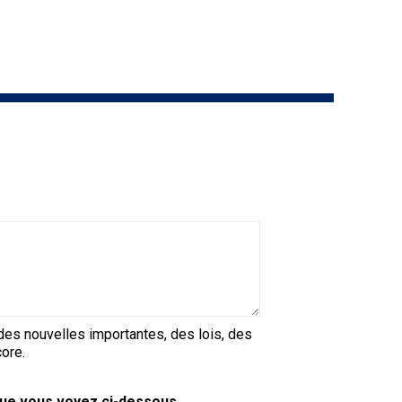
9 h à 17 h
Dodge
HNE
PetTech
Adhésion Plus – sans frais
Solutions
1-855-880-6237
Motel
6
Bureau des commandes
&
Studio
1-800-250-8040
6
orderdesk@ckc.ca
Trupanion
FAQ
t des nouvelles importantes, des lois, des
Quand puis-je m'attendre à recevoir une
ore.
version PDF de mon certificat?
Quand puis-je m'attendre à recevoir une
 que vous voyez ci-dessous