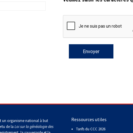
2016
Formulaires - Enregistrement
Compagnon canin
de
sur
sur
sur
sur
sur
compagnie
Top
Top
Top
Top
Top
le
le
le
le
le
Dogs
Dogs
Dogs
Dog
Dog
terrain
terrain
terrain
terrain
terrain
Épreuve
sur
sur
sur
sur
sur
Top
-
-
Titres attribués
de
le
le
le
le
le
Dogs
2024
2023
Groupe
travail
terrain
terrain
terrain
terrain
terrain
2015
7 -
au
Les
Les
Top
-
-
-
-
-
Chiens
terrier
Top
Top
Dogs
2022
2020
2021
2019
2018
Exposition de championnat
de
Dogs
Dogs
Top
Top
national Crown Classic
berger
multidisciplinaires
multidisciplinaires
Dogs
Dogs
en
en
Concours
Top
Top
Top
Top
Top
travail
travail
de
Dogs
Dogs
Dogs
Dog
Dog
sur
sur
travail
en
en
en
en
multidisciplinaire
troupeau
troupeau
sur
travail
travail
travail
travail
-
-
-
troupeau
sur
sur
sur
sur
2018
2024
2023
troupeau
troupeau
troupeau
troupeau
-
-
-
-
2022
2020
2021
2019
Concours
Top
sur
Dogs
le
multidisciplinaires
terrain
Top
Top
Top
Top
-
de
Dogs
Dogs
Dogs
Dog
2023
course
Ressources utiles
multidisciplinaires
multidisciplinaires
multidisciplinaires
multidisciplinaire
t un organisme national à but
sur
-
-
-
-
ertu de la
Loi sur la généalogie des
leurre
Tarifs du CCC 2026
2022
2020
2021
2019
egistrement, la sauvegarde et la