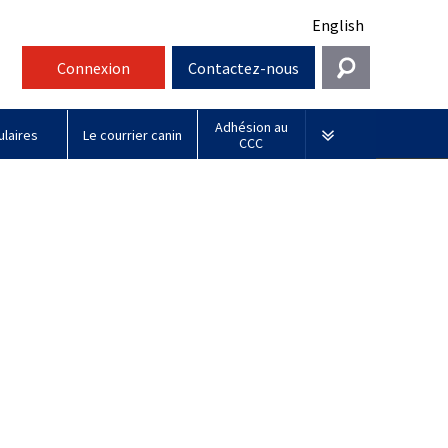
English
Connexion
Contactez-nous
Adhésion au
Entrer en contact
laires
Le courrier canin
CCC
Général
Sociétés affiliées
information@ckc.ca
Connexion
Royal
416-675-5511
Adhésion au CCC
J'ai oublié mon nom d'utilisateur
Canin
J'ai oublié mon mot de passe
Sans frais 1-855-364-7252
Jeunes manieurs
BFL
5397 Eglinton Avenue W.
Canada
Bureau 101
Etobicoke (Ontario)
M9C 5K6
Days
Inn
lundi à vendredi