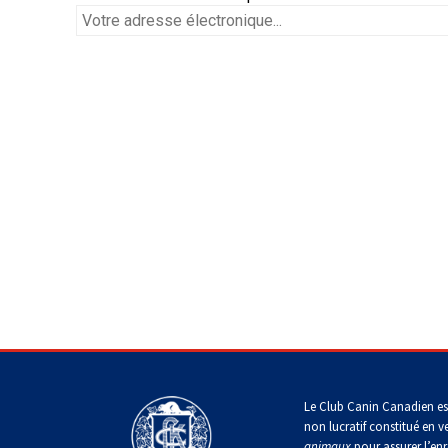
chinois
Chien
allemand
terrier
travail
à
Dachshund
esquimau
(à
miniature
crête
Berger
(teckel
canadien
Dalmatien
poil
picard
nain
long)
à
poil
Terrier
Coton
Cane
long)
Bouledogue
Cairn
de
Berger
Corso
français
Braque
Tuléar
des
allemand
Pyrénées
(à
Dachshund
Terrier
poil
Doberman
(teckel
Pinscher
tchèque
court)
Épagneul
pinscher
nain
allemand
toy
Berger
à
anglais
de
poil
Bergame
Terrier
court)
Braque
Dogue
Akita
Dandie
allemand
de
japonais
Dinmont
(à
Griffon
Bordeaux
poil
(bruxellois)
Border
Dachshund
dur)
Colley
(teckel
Spitz
Fox-
nain
Entlebucher
japonais
terrier
à
Bichon
sennenhund
(à
poil
Pudelpointer
havanais
Bouvier
poil
dur)
des
Le Club Canin Canadien es
lisse)
Flandres
Keeshond
non lucratif constitué en v
Eurasier
Retriever
Lévrier
animaux
pour assurer l’enr