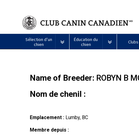
Sélection d’un
Éducation du
Clubs
chien
chien
Puppy List
Propriété responsable
Création d
Tous
Programme
Name of Breeder:
ROBYN B M
Décision d’acheter un chien
Éducation
Ressources
les
Bon
chiens
voisin
Appenzeller
Lévrier
Chien
Barbet
Terrier
Affenpinscher
Akita
Je
canin
Nom de chenil :
sennenhund
afghan
esquimau
airedale
veux
du
Le choix d’une race
Assurance vétérinaire
Informatio
américain
faire
CCC
Chiens
(miniature)
tester
Braque
Chien
Malamute
de
mon
Bouvier
Azawakh
français
Terrier
esquimau
d’Alaska
berger
chien
Trouver un éleveur
Nutrition
Quoi de ne
Emplacement :
Lumby, BC
australien
(Gascogne)
Nu
américain
responsable
Chien
Américain
(nain)
esquimau
Membre depuis :
Basenji
Berger
Lévriers
américain
Je
Santé
FAQ
Kelpie
Braque
d’Anatolie
et