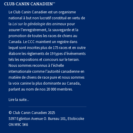
norvégien
anglais
Berger
vendéen
Chien
tibétain
Terrier
tolling
irlandais
Setter
Manchester
de
Terrier
Caniche
Pyrénées
bouvier
Chien
2021
-
2018
et
concours
multidisciplinaires
les
Le Club Canin Canadien est un organisme
polonais
Berger
Ibizan
Lévrier
tibétain
Xoloitzcuintli
rouge
irlandais
Épagneul
Norfolk
de
Terrier
(nain)
Carlin
suisse
du
Hovawart
2019
épreuves
et
concours
national à but non lucratif constitué en vertu de
la
Loi sur la généalogie des animaux
pour
assurer l’enregistrement, la sauvegarde et la
de
portugais
Puli
irlandais
Norrbottenspets
(moyen)
Xoloïtzcuintli
et
cocker
Épagneul
Norwich
du
Terrier
Petit
Groenland
Chien
sur
épreuves
et
promotion de toutes les races de chiens au
Canada. Le CCC maintient un registre dans
lequel sont inscrites plus de 175 races et en outre
plaine
Schapendoes
Elkhound
(standard)
blanc
américain
d’eau
Épagneul
révérend
chasseur
Terrier
chien
Terrier
d’ours
Komondor
le
sur
épreuves
élabore les règlements de 19 types d’événements
tels les expositions et concours sur le terrain.
Nous sommes reconnus à l’échelle
néerlandais
Berger
norvégien
Lundehund
américain
bleu
Épagneul
Russell
de
Russell
Schnauzer
russe
à
Fox
de
Kuvasz
terrain
le
sur
internationale comme l’autorité canadienne en
matière de chiens de race pure et nous sommes
la voix canine la plus dominante au Canada,
Shetland
Chien
norvégien
Otterhound
de
breton
Épagneul
rat
(nain)
Terrier
poil
terrier
Terrier
Carélie
Leonberger
terrain
le
parlant au nom de nos 20 000 membres.
Lire la suite...
d’eau
Vallhund
Petit
Picardie
Clumber
Épagneul
écossais
Terrier
soyeux
miniature
de
Xoloitzcuintli
Mastiff
terrain
© Club Canin Canadien 2025
espagnol
suédois
Corgi
basset
Pharaoh
cocker
Épagneul
Sealyham
Terrier
Manchester
(nain)
Terrier
Mâtin
5397 Eglinton Avenue O. Bureau 101, Etobicoke
ON M9C 5K6