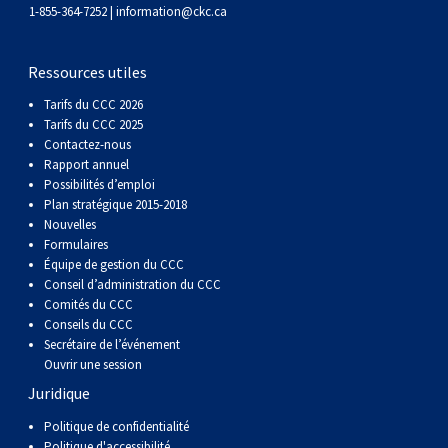
gallois
Corgi
griffon
Hound
Rhodesian
anglais
springer
Épagneul
Skye
Terrier
nain
du
napolitain
Terre-
1-855-364-7252 |
information@ckc.ca
(Cardigan)
gallois
Pumi
vendéen
ridgeback
Lévrier
anglais
des
Épagneul
wheaten
Bull
Yorkshire
Neuve
Chien
Ressources utiles
Tarifs du CCC 2026
(Pembroke)
persan
Shikoku
champs
français
Épagneul
à
terrier
Terrier
d’eau
Rottweiler
Tarifs du CCC 2025
Contactez-nous
Rapport annuel
Whippet
d’eau
Épagneul
poil
du
gallois
Terrier
portugais
Samoyède
Possibilités d’emploi
Plan stratégique 2015-2018
Nouvelles
Chien
irlandais
Sussex
Épagneul
doux
Staffordshire
blanc
Schnauzer
Formulaires
Équipe de gestion du CCC
nu
springer
Spinone
du
(géant)
Schnauzer
Conseil d’administration du CCC
Comités du CCC
Conseils du CCC
du
gallois
italiano
Vizsla
West
(standard)
Husky
Secrétaire de l’événement
Ouvrir une session
Juridique
Pérou
à
Vizsla
Highland
sibérien
Saint
Politique de confidentialité
Politique d'accessibilité