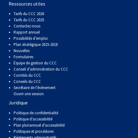
gallois
Corgi
griffon
Hound
Rhodesian
anglais
springer
Épagneul
Skye
Terrier
nain
du
napolitain
Terre-
Ressources utiles
Tarifs du CCC 2026
(Cardigan)
gallois
Pumi
vendéen
ridgeback
Lévrier
anglais
des
Épagneul
wheaten
Bull
Yorkshire
Neuve
Chien
Tarifs du CCC 2025
Contactez-nous
Rapport annuel
(Pembroke)
persan
Shikoku
champs
français
Épagneul
à
terrier
Terrier
d’eau
Rottweiler
Possibilités d’emploi
Plan stratégique 2015-2018
Nouvelles
Whippet
d’eau
Épagneul
poil
du
gallois
Terrier
portugais
Samoyède
Formulaires
Équipe de gestion du CCC
Conseil d’administration du CCC
Chien
irlandais
Sussex
Épagneul
doux
Staffordshire
blanc
Schnauzer
Comités du CCC
Conseils du CCC
nu
springer
Spinone
du
(géant)
Schnauzer
Secrétaire de l’événement
Ouvrir une session
Juridique
du
gallois
italiano
Vizsla
West
(standard)
Husky
Politique de confidentialité
Politique d'accessibilité
Pérou
à
Vizsla
Highland
sibérien
Saint
Plan pluriannuel d'accessibilité
Politiques et procédures
Règlements administratifs