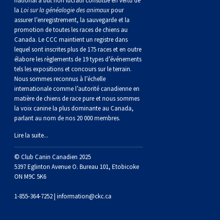
national à but non lucratif constitué en vertu de
norvégien
anglais
Berger
vendéen
Chien
tibétain
Terrier
tolling
irlandais
Setter
Manchester
de
Terrier
Caniche
Pyrénées
bouvier
Chien
2021
-
2018
et
concours
multidisciplinaires
les
la
Loi sur la généalogie des animaux
pour
assurer l’enregistrement, la sauvegarde et la
polonais
Berger
Ibizan
Lévrier
tibétain
Xoloitzcuintli
rouge
irlandais
Épagneul
Norfolk
de
Terrier
(nain)
Carlin
suisse
du
Hovawart
2019
épreuves
et
concours
promotion de toutes les races de chiens au
Canada. Le CCC maintient un registre dans
lequel sont inscrites plus de 175 races et en outre
de
portugais
Puli
irlandais
Norrbottenspets
(moyen)
Xoloïtzcuintli
et
cocker
Épagneul
Norwich
du
Terrier
Petit
Groenland
Chien
sur
épreuves
et
élabore les règlements de 19 types d’événements
tels les expositions et concours sur le terrain.
Nous sommes reconnus à l’échelle
plaine
Schapendoes
Elkhound
(standard)
blanc
américain
d’eau
Épagneul
révérend
chasseur
Terrier
chien
Terrier
d’ours
Komondor
le
sur
épreuves
internationale comme l’autorité canadienne en
matière de chiens de race pure et nous sommes
la voix canine la plus dominante au Canada,
néerlandais
Berger
norvégien
Lundehund
américain
bleu
Épagneul
Russell
de
Russell
Schnauzer
russe
à
Fox
de
Kuvasz
terrain
le
sur
parlant au nom de nos 20 000 membres.
Lire la suite...
Shetland
Chien
norvégien
Otterhound
de
breton
Épagneul
rat
(nain)
Terrier
poil
terrier
Terrier
Carélie
Leonberger
terrain
le
© Club Canin Canadien 2025
d’eau
Vallhund
Petit
Picardie
Clumber
Épagneul
écossais
Terrier
soyeux
miniature
de
Xoloitzcuintli
Mastiff
terrain
5397 Eglinton Avenue O. Bureau 101, Etobicoke
ON M9C 5K6
espagnol
suédois
Corgi
basset
Pharaoh
cocker
Épagneul
Sealyham
Terrier
Manchester
(nain)
Terrier
Mâtin
1-855-364-7252 |
information@ckc.ca