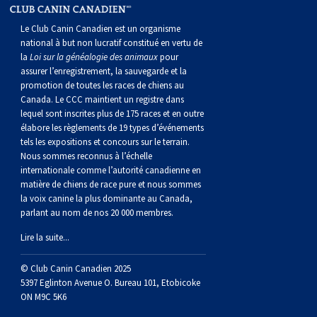
norvégien
anglais
Berger
vendéen
Chien
tibétain
Terrier
tolling
irlandais
Setter
Manchester
de
Terrier
Caniche
Pyrénées
bouvier
Chien
2021
-
2018
et
concours
multidisciplinaires
les
Le Club Canin Canadien est un organisme
polonais
Berger
Ibizan
Lévrier
tibétain
Xoloitzcuintli
rouge
irlandais
Épagneul
Norfolk
de
Terrier
(nain)
Carlin
suisse
du
Hovawart
2019
épreuves
et
concours
national à but non lucratif constitué en vertu de
la
Loi sur la généalogie des animaux
pour
assurer l’enregistrement, la sauvegarde et la
de
portugais
Puli
irlandais
Norrbottenspets
(moyen)
Xoloïtzcuintli
et
cocker
Épagneul
Norwich
du
Terrier
Petit
Groenland
Chien
sur
épreuves
et
promotion de toutes les races de chiens au
Canada. Le CCC maintient un registre dans
lequel sont inscrites plus de 175 races et en outre
plaine
Schapendoes
Elkhound
(standard)
blanc
américain
d’eau
Épagneul
révérend
chasseur
Terrier
chien
Terrier
d’ours
Komondor
le
sur
épreuves
élabore les règlements de 19 types d’événements
tels les expositions et concours sur le terrain.
Nous sommes reconnus à l’échelle
néerlandais
Berger
norvégien
Lundehund
américain
bleu
Épagneul
Russell
de
Russell
Schnauzer
russe
à
Fox
de
Kuvasz
terrain
le
sur
internationale comme l’autorité canadienne en
matière de chiens de race pure et nous sommes
la voix canine la plus dominante au Canada,
Shetland
Chien
norvégien
Otterhound
de
breton
Épagneul
rat
(nain)
Terrier
poil
terrier
Terrier
Carélie
Leonberger
terrain
le
parlant au nom de nos 20 000 membres.
Lire la suite...
d’eau
Vallhund
Petit
Picardie
Clumber
Épagneul
écossais
Terrier
soyeux
miniature
de
Xoloitzcuintli
Mastiff
terrain
© Club Canin Canadien 2025
espagnol
suédois
Corgi
basset
Pharaoh
cocker
Épagneul
Sealyham
Terrier
Manchester
(nain)
Terrier
Mâtin
5397 Eglinton Avenue O. Bureau 101, Etobicoke
ON M9C 5K6