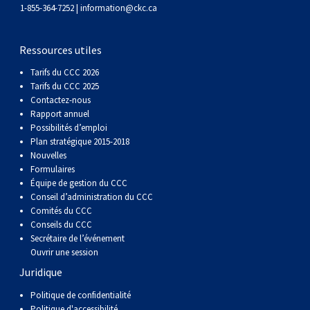
gallois
Corgi
griffon
Hound
Rhodesian
anglais
springer
Épagneul
Skye
Terrier
nain
du
napolitain
Terre-
1-855-364-7252 |
information@ckc.ca
(Cardigan)
gallois
Pumi
vendéen
ridgeback
Lévrier
anglais
des
Épagneul
wheaten
Bull
Yorkshire
Neuve
Chien
Ressources utiles
Tarifs du CCC 2026
(Pembroke)
persan
Shikoku
champs
français
Épagneul
à
terrier
Terrier
d’eau
Rottweiler
Tarifs du CCC 2025
Contactez-nous
Rapport annuel
Whippet
d’eau
Épagneul
poil
du
gallois
Terrier
portugais
Samoyède
Possibilités d’emploi
Plan stratégique 2015-2018
Nouvelles
Chien
irlandais
Sussex
Épagneul
doux
Staffordshire
blanc
Schnauzer
Formulaires
Équipe de gestion du CCC
nu
springer
Spinone
du
(géant)
Schnauzer
Conseil d’administration du CCC
Comités du CCC
Conseils du CCC
du
gallois
italiano
Vizsla
West
(standard)
Husky
Secrétaire de l’événement
Ouvrir une session
Juridique
Pérou
à
Vizsla
Highland
sibérien
Saint
Politique de confidentialité
Politique d'accessibilité