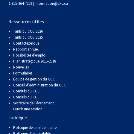
gallois
Corgi
griffon
Hound
Rhodesian
anglais
springer
Épagneul
Skye
Terrier
nain
du
napolitain
Terre-
1-855-364-7252 |
information@ckc.ca
(Cardigan)
gallois
Pumi
vendéen
ridgeback
Lévrier
anglais
des
Épagneul
wheaten
Bull
Yorkshire
Neuve
Chien
Ressources utiles
Tarifs du CCC 2026
(Pembroke)
persan
Shikoku
champs
français
Épagneul
à
terrier
Terrier
d’eau
Rottweiler
Tarifs du CCC 2025
Contactez-nous
Rapport annuel
Whippet
d’eau
Épagneul
poil
du
gallois
Terrier
portugais
Samoyède
Possibilités d’emploi
Plan stratégique 2015-2018
Nouvelles
Chien
irlandais
Sussex
Épagneul
doux
Staffordshire
blanc
Schnauzer
Formulaires
Équipe de gestion du CCC
nu
springer
Spinone
du
(géant)
Schnauzer
Conseil d’administration du CCC
Comités du CCC
Conseils du CCC
du
gallois
italiano
Vizsla
West
(standard)
Husky
Secrétaire de l’événement
Ouvrir une session
Juridique
Pérou
à
Vizsla
Highland
sibérien
Saint
Politique de confidentialité
Politique d'accessibilité