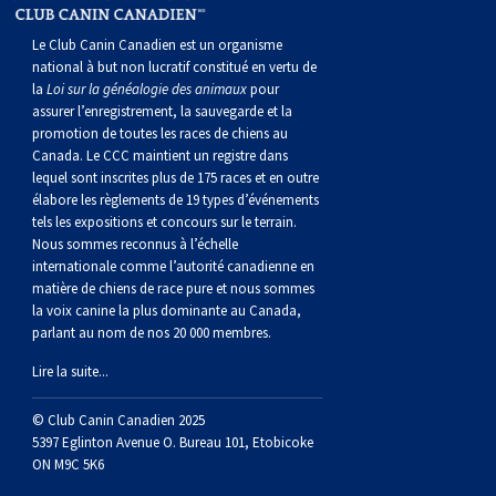
norvégien
anglais
Berger
vendéen
Chien
tibétain
Terrier
tolling
irlandais
Setter
Manchester
de
Terrier
Caniche
Pyrénées
bouvier
Chien
2021
-
2018
et
concours
multidisciplinaires
les
Le Club Canin Canadien est un organisme
polonais
Berger
Ibizan
Lévrier
tibétain
Xoloitzcuintli
rouge
irlandais
Épagneul
Norfolk
de
Terrier
(nain)
Carlin
suisse
du
Hovawart
2019
épreuves
et
concours
national à but non lucratif constitué en vertu de
la
Loi sur la généalogie des animaux
pour
assurer l’enregistrement, la sauvegarde et la
de
portugais
Puli
irlandais
Norrbottenspets
(moyen)
Xoloïtzcuintli
et
cocker
Épagneul
Norwich
du
Terrier
Petit
Groenland
Chien
sur
épreuves
et
promotion de toutes les races de chiens au
Canada. Le CCC maintient un registre dans
lequel sont inscrites plus de 175 races et en outre
plaine
Schapendoes
Elkhound
(standard)
blanc
américain
d’eau
Épagneul
révérend
chasseur
Terrier
chien
Terrier
d’ours
Komondor
le
sur
épreuves
élabore les règlements de 19 types d’événements
tels les expositions et concours sur le terrain.
Nous sommes reconnus à l’échelle
néerlandais
Berger
norvégien
Lundehund
américain
bleu
Épagneul
Russell
de
Russell
Schnauzer
russe
à
Fox
de
Kuvasz
terrain
le
sur
internationale comme l’autorité canadienne en
matière de chiens de race pure et nous sommes
la voix canine la plus dominante au Canada,
Shetland
Chien
norvégien
Otterhound
de
breton
Épagneul
rat
(nain)
Terrier
poil
terrier
Terrier
Carélie
Leonberger
terrain
le
parlant au nom de nos 20 000 membres.
Lire la suite...
d’eau
Vallhund
Petit
Picardie
Clumber
Épagneul
écossais
Terrier
soyeux
miniature
de
Xoloitzcuintli
Mastiff
terrain
© Club Canin Canadien 2025
espagnol
suédois
Corgi
basset
Pharaoh
cocker
Épagneul
Sealyham
Terrier
Manchester
(nain)
Terrier
Mâtin
5397 Eglinton Avenue O. Bureau 101, Etobicoke
ON M9C 5K6