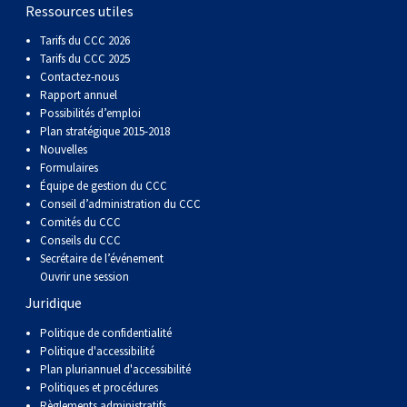
gallois
Corgi
griffon
Hound
Rhodesian
anglais
springer
Épagneul
Skye
Terrier
nain
du
napolitain
Terre-
Ressources utiles
Tarifs du CCC 2026
(Cardigan)
gallois
Pumi
vendéen
ridgeback
Lévrier
anglais
des
Épagneul
wheaten
Bull
Yorkshire
Neuve
Chien
Tarifs du CCC 2025
Contactez-nous
Rapport annuel
(Pembroke)
persan
Shikoku
champs
français
Épagneul
à
terrier
Terrier
d’eau
Rottweiler
Possibilités d’emploi
Plan stratégique 2015-2018
Nouvelles
Whippet
d’eau
Épagneul
poil
du
gallois
Terrier
portugais
Samoyède
Formulaires
Équipe de gestion du CCC
Conseil d’administration du CCC
Chien
irlandais
Sussex
Épagneul
doux
Staffordshire
blanc
Schnauzer
Comités du CCC
Conseils du CCC
nu
springer
Spinone
du
(géant)
Schnauzer
Secrétaire de l’événement
Ouvrir une session
Juridique
du
gallois
italiano
Vizsla
West
(standard)
Husky
Politique de confidentialité
Politique d'accessibilité
Pérou
à
Vizsla
Highland
sibérien
Saint
Plan pluriannuel d'accessibilité
Politiques et procédures
Règlements administratifs