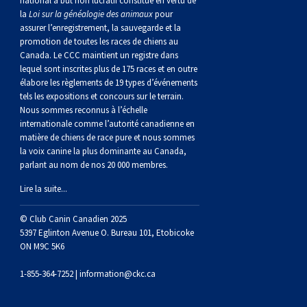
national à but non lucratif constitué en vertu de
norvégien
anglais
Berger
vendéen
Chien
tibétain
Terrier
tolling
irlandais
Setter
Manchester
de
Terrier
Caniche
Pyrénées
bouvier
Chien
2021
-
2018
et
concours
multidisciplinaires
les
la
Loi sur la généalogie des animaux
pour
assurer l’enregistrement, la sauvegarde et la
polonais
Berger
Ibizan
Lévrier
tibétain
Xoloitzcuintli
rouge
irlandais
Épagneul
Norfolk
de
Terrier
(nain)
Carlin
suisse
du
Hovawart
2019
épreuves
et
concours
promotion de toutes les races de chiens au
Canada. Le CCC maintient un registre dans
lequel sont inscrites plus de 175 races et en outre
de
portugais
Puli
irlandais
Norrbottenspets
(moyen)
Xoloïtzcuintli
et
cocker
Épagneul
Norwich
du
Terrier
Petit
Groenland
Chien
sur
épreuves
et
élabore les règlements de 19 types d’événements
tels les expositions et concours sur le terrain.
Nous sommes reconnus à l’échelle
plaine
Schapendoes
Elkhound
(standard)
blanc
américain
d’eau
Épagneul
révérend
chasseur
Terrier
chien
Terrier
d’ours
Komondor
le
sur
épreuves
internationale comme l’autorité canadienne en
matière de chiens de race pure et nous sommes
la voix canine la plus dominante au Canada,
néerlandais
Berger
norvégien
Lundehund
américain
bleu
Épagneul
Russell
de
Russell
Schnauzer
russe
à
Fox
de
Kuvasz
terrain
le
sur
parlant au nom de nos 20 000 membres.
Lire la suite...
Shetland
Chien
norvégien
Otterhound
de
breton
Épagneul
rat
(nain)
Terrier
poil
terrier
Terrier
Carélie
Leonberger
terrain
le
© Club Canin Canadien 2025
d’eau
Vallhund
Petit
Picardie
Clumber
Épagneul
écossais
Terrier
soyeux
miniature
de
Xoloitzcuintli
Mastiff
terrain
5397 Eglinton Avenue O. Bureau 101, Etobicoke
ON M9C 5K6
espagnol
suédois
Corgi
basset
Pharaoh
cocker
Épagneul
Sealyham
Terrier
Manchester
(nain)
Terrier
Mâtin
1-855-364-7252 |
information@ckc.ca