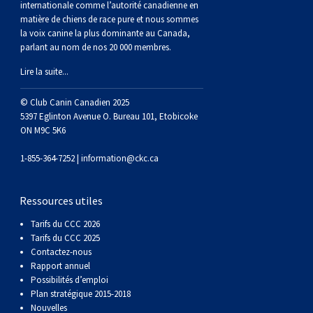
(Perro
poil
à
Braque
Bernard
Dogue
internationale comme l’autorité canadienne en
matière de chiens de race pure et nous sommes
la voix canine la plus dominante au Canada,
Sin
lisse
poil
de
du
Laika
parlant au nom de nos 20 000 membres.
Lire la suite...
Pelo
dur
Weimar
Tibet
de
© Club Canin Canadien 2025
5397 Eglinton Avenue O. Bureau 101, Etobicoke
Del
lakoutie
ON M9C 5K6
Peru)
1-855-364-7252 |
information@ckc.ca
Ressources utiles
Tarifs du CCC 2026
Tarifs du CCC 2025
Contactez-nous
Rapport annuel
Possibilités d’emploi
Plan stratégique 2015-2018
Nouvelles