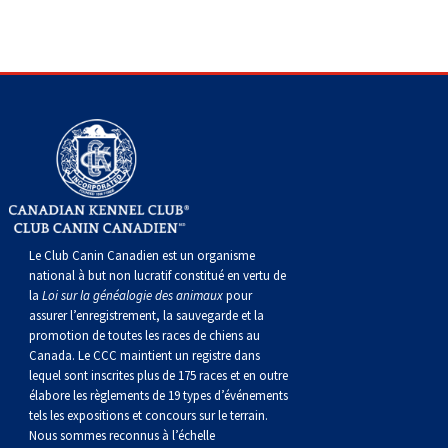
gallois
Corgi
griffon
Hound
Rhodesian
anglais
springer
Épagneul
Skye
Terrier
nain
du
napolitain
Terre-
(Cardigan)
gallois
Pumi
vendéen
ridgeback
Lévrier
anglais
des
Épagneul
wheaten
Bull
Yorkshire
Neuve
Chien
(Pembroke)
persan
Shikoku
champs
français
Épagneul
à
terrier
Terrier
d’eau
Rottweiler
Whippet
d’eau
Épagneul
poil
du
gallois
Terrier
portugais
Samoyède
Chien
irlandais
Sussex
Épagneul
doux
Staffordshire
blanc
Schnauzer
Le Club Canin Canadien est un organisme
national à but non lucratif constitué en vertu de
nu
springer
Spinone
du
(géant)
Schnauzer
la
Loi sur la généalogie des animaux
pour
assurer l’enregistrement, la sauvegarde et la
promotion de toutes les races de chiens au
du
gallois
italiano
Vizsla
West
(standard)
Husky
Canada. Le CCC maintient un registre dans
lequel sont inscrites plus de 175 races et en outre
Pérou
à
Vizsla
Highland
sibérien
Saint
élabore les règlements de 19 types d’événements
tels les expositions et concours sur le terrain.
Nous sommes reconnus à l’échelle