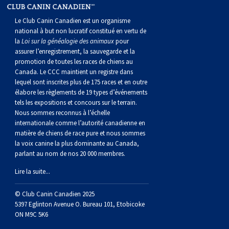
norvégien
anglais
Berger
vendéen
Chien
tibétain
Terrier
tolling
irlandais
Setter
Manchester
de
Terrier
Caniche
Pyrénées
bouvier
Chien
2021
-
2018
et
concours
multidisciplinaires
les
Le Club Canin Canadien est un organisme
polonais
Berger
Ibizan
Lévrier
tibétain
Xoloitzcuintli
rouge
irlandais
Épagneul
Norfolk
de
Terrier
(nain)
Carlin
suisse
du
Hovawart
2019
épreuves
et
concours
national à but non lucratif constitué en vertu de
la
Loi sur la généalogie des animaux
pour
assurer l’enregistrement, la sauvegarde et la
de
portugais
Puli
irlandais
Norrbottenspets
(moyen)
Xoloïtzcuintli
et
cocker
Épagneul
Norwich
du
Terrier
Petit
Groenland
Chien
sur
épreuves
et
promotion de toutes les races de chiens au
Canada. Le CCC maintient un registre dans
lequel sont inscrites plus de 175 races et en outre
plaine
Schapendoes
Elkhound
(standard)
blanc
américain
d’eau
Épagneul
révérend
chasseur
Terrier
chien
Terrier
d’ours
Komondor
le
sur
épreuves
élabore les règlements de 19 types d’événements
tels les expositions et concours sur le terrain.
Nous sommes reconnus à l’échelle
néerlandais
Berger
norvégien
Lundehund
américain
bleu
Épagneul
Russell
de
Russell
Schnauzer
russe
à
Fox
de
Kuvasz
terrain
le
sur
internationale comme l’autorité canadienne en
matière de chiens de race pure et nous sommes
la voix canine la plus dominante au Canada,
Shetland
Chien
norvégien
Otterhound
de
breton
Épagneul
rat
(nain)
Terrier
poil
terrier
Terrier
Carélie
Leonberger
terrain
le
parlant au nom de nos 20 000 membres.
Lire la suite...
d’eau
Vallhund
Petit
Picardie
Clumber
Épagneul
écossais
Terrier
soyeux
miniature
de
Xoloitzcuintli
Mastiff
terrain
© Club Canin Canadien 2025
espagnol
suédois
Corgi
basset
Pharaoh
cocker
Épagneul
Sealyham
Terrier
Manchester
(nain)
Terrier
Mâtin
5397 Eglinton Avenue O. Bureau 101, Etobicoke
ON M9C 5K6