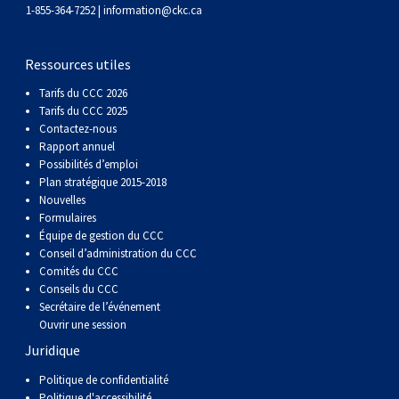
gallois
Corgi
griffon
Hound
Rhodesian
anglais
springer
Épagneul
Skye
Terrier
nain
du
napolitain
Terre-
1-855-364-7252 |
information@ckc.ca
(Cardigan)
gallois
Pumi
vendéen
ridgeback
Lévrier
anglais
des
Épagneul
wheaten
Bull
Yorkshire
Neuve
Chien
Ressources utiles
Tarifs du CCC 2026
(Pembroke)
persan
Shikoku
champs
français
Épagneul
à
terrier
Terrier
d’eau
Rottweiler
Tarifs du CCC 2025
Contactez-nous
Rapport annuel
Whippet
d’eau
Épagneul
poil
du
gallois
Terrier
portugais
Samoyède
Possibilités d’emploi
Plan stratégique 2015-2018
Nouvelles
Chien
irlandais
Sussex
Épagneul
doux
Staffordshire
blanc
Schnauzer
Formulaires
Équipe de gestion du CCC
nu
springer
Spinone
du
(géant)
Schnauzer
Conseil d’administration du CCC
Comités du CCC
Conseils du CCC
du
gallois
italiano
Vizsla
West
(standard)
Husky
Secrétaire de l’événement
Ouvrir une session
Juridique
Pérou
à
Vizsla
Highland
sibérien
Saint
Politique de confidentialité
Politique d'accessibilité