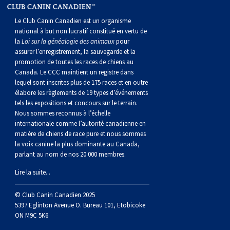
norvégien
anglais
Berger
vendéen
Chien
tibétain
Terrier
tolling
irlandais
Setter
Manchester
de
Terrier
Caniche
Pyrénées
bouvier
Chien
2021
-
2018
et
concours
multidisciplinaires
les
Le Club Canin Canadien est un organisme
polonais
Berger
Ibizan
Lévrier
tibétain
Xoloitzcuintli
rouge
irlandais
Épagneul
Norfolk
de
Terrier
(nain)
Carlin
suisse
du
Hovawart
2019
épreuves
et
concours
national à but non lucratif constitué en vertu de
la
Loi sur la généalogie des animaux
pour
assurer l’enregistrement, la sauvegarde et la
de
portugais
Puli
irlandais
Norrbottenspets
(moyen)
Xoloïtzcuintli
et
cocker
Épagneul
Norwich
du
Terrier
Petit
Groenland
Chien
sur
épreuves
et
promotion de toutes les races de chiens au
Canada. Le CCC maintient un registre dans
lequel sont inscrites plus de 175 races et en outre
plaine
Schapendoes
Elkhound
(standard)
blanc
américain
d’eau
Épagneul
révérend
chasseur
Terrier
chien
Terrier
d’ours
Komondor
le
sur
épreuves
élabore les règlements de 19 types d’événements
tels les expositions et concours sur le terrain.
Nous sommes reconnus à l’échelle
néerlandais
Berger
norvégien
Lundehund
américain
bleu
Épagneul
Russell
de
Russell
Schnauzer
russe
à
Fox
de
Kuvasz
terrain
le
sur
internationale comme l’autorité canadienne en
matière de chiens de race pure et nous sommes
la voix canine la plus dominante au Canada,
Shetland
Chien
norvégien
Otterhound
de
breton
Épagneul
rat
(nain)
Terrier
poil
terrier
Terrier
Carélie
Leonberger
terrain
le
parlant au nom de nos 20 000 membres.
Lire la suite...
d’eau
Vallhund
Petit
Picardie
Clumber
Épagneul
écossais
Terrier
soyeux
miniature
de
Xoloitzcuintli
Mastiff
terrain
© Club Canin Canadien 2025
espagnol
suédois
Corgi
basset
Pharaoh
cocker
Épagneul
Sealyham
Terrier
Manchester
(nain)
Terrier
Mâtin
5397 Eglinton Avenue O. Bureau 101, Etobicoke
ON M9C 5K6