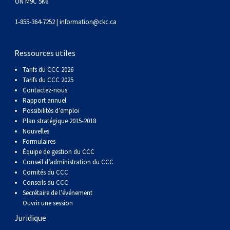
gallois
Corgi
griffon
Hound
Rhodesian
anglais
springer
Épagneul
Skye
Terrier
nain
du
napolitain
Terre-
ON M9C 5K6
1-855-364-7252 |
information@ckc.ca
(Cardigan)
gallois
Pumi
vendéen
ridgeback
Lévrier
anglais
des
Épagneul
wheaten
Bull
Yorkshire
Neuve
Chien
Ressources utiles
(Pembroke)
persan
Shikoku
champs
français
Épagneul
à
terrier
Terrier
d’eau
Rottweiler
Tarifs du CCC 2026
Tarifs du CCC 2025
Whippet
d’eau
Épagneul
poil
du
gallois
Terrier
portugais
Samoyède
Contactez-nous
Rapport annuel
Possibilités d’emploi
Chien
irlandais
Sussex
Épagneul
doux
Staffordshire
blanc
Schnauzer
Plan stratégique 2015-2018
Nouvelles
Formulaires
nu
springer
Spinone
du
(géant)
Schnauzer
Équipe de gestion du CCC
Conseil d’administration du CCC
Comités du CCC
du
gallois
italiano
Vizsla
West
(standard)
Husky
Conseils du CCC
Secrétaire de l’événement
Pérou
à
Vizsla
Highland
sibérien
Saint
Ouvrir une session
Juridique