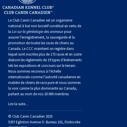
norvégien
anglais
Berger
vendéen
Chien
tibétain
Terrier
tolling
irlandais
Setter
Manchester
de
Terrier
Caniche
Pyrénées
bouvier
Chien
2021
-
2018
et
concours
multidisciplinaires
les
polonais
Berger
Ibizan
Lévrier
tibétain
Xoloitzcuintli
rouge
irlandais
Épagneul
Norfolk
de
Terrier
(nain)
Carlin
suisse
du
Hovawart
2019
épreuves
et
concours
Le Club Canin Canadien est un organisme
national à but non lucratif constitué en vertu de
la
Loi sur la généalogie des animaux
pour
de
portugais
Puli
irlandais
Norrbottenspets
(moyen)
Xoloïtzcuintli
et
cocker
Épagneul
Norwich
du
Terrier
Petit
Groenland
Chien
sur
épreuves
et
assurer l’enregistrement, la sauvegarde et la
promotion de toutes les races de chiens au
plaine
Schapendoes
Elkhound
(standard)
blanc
américain
d’eau
Épagneul
révérend
chasseur
Terrier
chien
Terrier
d’ours
Komondor
le
sur
épreuves
Canada. Le CCC maintient un registre dans
lequel sont inscrites plus de 175 races et en outre
élabore les règlements de 19 types d’événements
néerlandais
Berger
norvégien
Lundehund
américain
bleu
Épagneul
Russell
de
Russell
Schnauzer
russe
à
Fox
de
Kuvasz
terrain
le
sur
tels les expositions et concours sur le terrain.
Nous sommes reconnus à l’échelle
internationale comme l’autorité canadienne en
Shetland
Chien
norvégien
Otterhound
de
breton
Épagneul
rat
(nain)
Terrier
poil
terrier
Terrier
Carélie
Leonberger
terrain
le
matière de chiens de race pure et nous sommes
la voix canine la plus dominante au Canada,
parlant au nom de nos 20 000 membres.
d’eau
Vallhund
Petit
Picardie
Clumber
Épagneul
écossais
Terrier
soyeux
miniature
de
Xoloitzcuintli
Mastiff
terrain
Lire la suite...
espagnol
suédois
Corgi
basset
Pharaoh
cocker
Épagneul
Sealyham
Terrier
Manchester
(nain)
Terrier
Mâtin
© Club Canin Canadien 2025
5397 Eglinton Avenue O. Bureau 101, Etobicoke