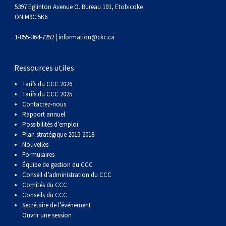
gallois
Corgi
griffon
Hound
Rhodesian
anglais
springer
Épagneul
Skye
Terrier
nain
du
napolitain
Terre-
5397 Eglinton Avenue O. Bureau 101, Etobicoke
ON M9C 5K6
(Cardigan)
gallois
Pumi
vendéen
ridgeback
Lévrier
anglais
des
Épagneul
wheaten
Bull
Yorkshire
Neuve
Chien
1-855-364-7252 |
information@ckc.ca
(Pembroke)
persan
Shikoku
champs
français
Épagneul
à
terrier
Terrier
d’eau
Rottweiler
Ressources utiles
Tarifs du CCC 2026
Whippet
d’eau
Épagneul
poil
du
gallois
Terrier
portugais
Samoyède
Tarifs du CCC 2025
Contactez-nous
Chien
irlandais
Sussex
Épagneul
doux
Staffordshire
blanc
Schnauzer
Rapport annuel
Possibilités d’emploi
Plan stratégique 2015-2018
nu
springer
Spinone
du
(géant)
Schnauzer
Nouvelles
Formulaires
Équipe de gestion du CCC
du
gallois
italiano
Vizsla
West
(standard)
Husky
Conseil d’administration du CCC
Comités du CCC
Conseils du CCC
Pérou
à
Vizsla
Highland
sibérien
Saint
Secrétaire de l’événement
Ouvrir une session