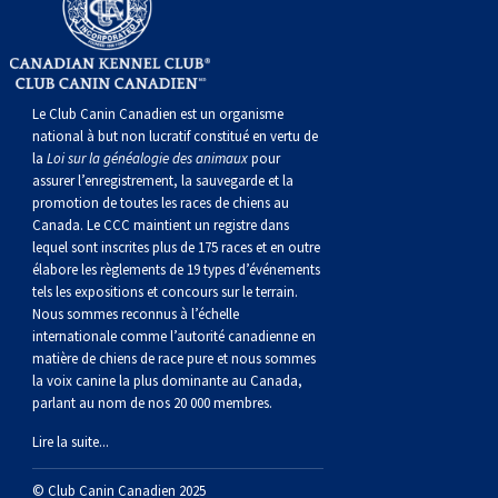
norvégien
anglais
Berger
vendéen
Chien
tibétain
Terrier
tolling
irlandais
Setter
Manchester
de
Terrier
Caniche
Pyrénées
bouvier
Chien
2021
-
2018
et
concours
multidisciplinaires
les
polonais
Berger
Ibizan
Lévrier
tibétain
Xoloitzcuintli
rouge
irlandais
Épagneul
Norfolk
de
Terrier
(nain)
Carlin
suisse
du
Hovawart
2019
épreuves
et
concours
Le Club Canin Canadien est un organisme
de
portugais
Puli
irlandais
Norrbottenspets
(moyen)
Xoloïtzcuintli
et
cocker
Épagneul
Norwich
du
Terrier
Petit
Groenland
Chien
sur
épreuves
et
national à but non lucratif constitué en vertu de
la
Loi sur la généalogie des animaux
pour
assurer l’enregistrement, la sauvegarde et la
plaine
Schapendoes
Elkhound
(standard)
blanc
américain
d’eau
Épagneul
révérend
chasseur
Terrier
chien
Terrier
d’ours
Komondor
le
sur
épreuves
promotion de toutes les races de chiens au
Canada. Le CCC maintient un registre dans
lequel sont inscrites plus de 175 races et en outre
néerlandais
Berger
norvégien
Lundehund
américain
bleu
Épagneul
Russell
de
Russell
Schnauzer
russe
à
Fox
de
Kuvasz
terrain
le
sur
élabore les règlements de 19 types d’événements
tels les expositions et concours sur le terrain.
Shetland
Chien
norvégien
Otterhound
de
breton
Épagneul
rat
(nain)
Terrier
poil
terrier
Terrier
Carélie
Leonberger
terrain
le
Nous sommes reconnus à l’échelle
internationale comme l’autorité canadienne en
matière de chiens de race pure et nous sommes
d’eau
Vallhund
Petit
Picardie
Clumber
Épagneul
écossais
Terrier
soyeux
miniature
de
Xoloitzcuintli
Mastiff
terrain
la voix canine la plus dominante au Canada,
parlant au nom de nos 20 000 membres.
espagnol
suédois
Corgi
basset
Pharaoh
cocker
Épagneul
Sealyham
Terrier
Manchester
(nain)
Terrier
Mâtin
Lire la suite...
© Club Canin Canadien 2025