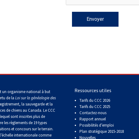
Concours
d'obéissance
Épreuve
de
chasse
et
concours
sur
le
terrain
pour
chiens
Ressources utiles
d'arrêt
t un organisme national à but
ertu de la
Loi sur la généalogie des
Tarifs du CCC 2026
egistrement, la sauvegarde et la
Tarifs du CCC 2025
aces de chiens au Canada. Le CCC
Concours
Contactez-nous
de
lequel sont inscrites plus de
Rapport annuel
rallye
re les règlements de 19 types
Possibilités d’emploi
obéissance
itions et concours sur le terrain.
Plan stratégique 2015-2018
’échelle internationale comme
Nouvelles