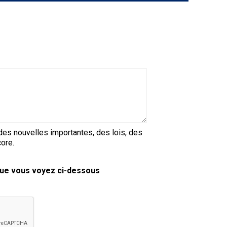
copie papier de mon certificat?
Comment puis-je payer pour mes
demandes?
More...
Besoin d’aide? Le Club est à votre
disposition.
Si vous avez perdu des
documents d'enregistrement
t des nouvelles importantes, des lois, des
ou des certificats en raison de
ore.
circonstances indépendantes
de votre volonté (incendies,
inondations, etc.), veuillez nous
 que vous voyez ci-dessous
contacter en utilisant l'une des
méthodes ci-dessus et nous
pourrons vous aider à
remplacer vos documents
importants.