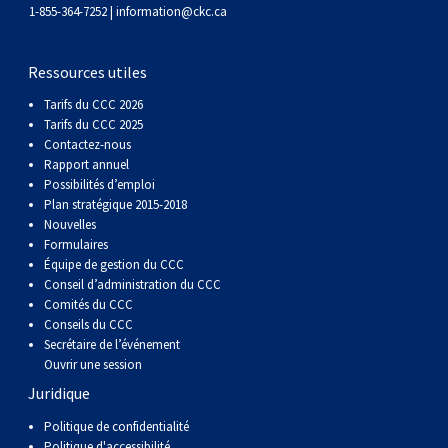
gallois
Corgi
griffon
Hound
Rhodesian
anglais
springer
Épagneul
Skye
Terrier
nain
du
napolitain
Terre-
1-855-364-7252 |
information@ckc.ca
(Cardigan)
gallois
Pumi
vendéen
ridgeback
Lévrier
anglais
des
Épagneul
wheaten
Bull
Yorkshire
Neuve
Chien
Ressources utiles
Tarifs du CCC 2026
(Pembroke)
persan
Shikoku
champs
français
Épagneul
à
terrier
Terrier
d’eau
Rottweiler
Tarifs du CCC 2025
Contactez-nous
Rapport annuel
Whippet
d’eau
Épagneul
poil
du
gallois
Terrier
portugais
Samoyède
Possibilités d’emploi
Plan stratégique 2015-2018
Nouvelles
Chien
irlandais
Sussex
Épagneul
doux
Staffordshire
blanc
Schnauzer
Formulaires
Équipe de gestion du CCC
nu
springer
Spinone
du
(géant)
Schnauzer
Conseil d’administration du CCC
Comités du CCC
Conseils du CCC
du
gallois
italiano
Vizsla
West
(standard)
Husky
Secrétaire de l’événement
Ouvrir une session
Juridique
Pérou
à
Vizsla
Highland
sibérien
Saint
Politique de confidentialité
Politique d'accessibilité