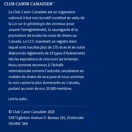
norvégien
anglais
Berger
vendéen
Chien
tibétain
Terrier
tolling
irlandais
Setter
Manchester
de
Terrier
Caniche
Pyrénées
bouvier
Chien
2021
-
2018
et
concours
multidisciplinaires
les
Le Club Canin Canadien est un organisme
polonais
Berger
Ibizan
Lévrier
tibétain
Xoloitzcuintli
rouge
irlandais
Épagneul
Norfolk
de
Terrier
(nain)
Carlin
suisse
du
Hovawart
2019
épreuves
et
concours
national à but non lucratif constitué en vertu de
la
Loi sur la généalogie des animaux
pour
assurer l’enregistrement, la sauvegarde et la
de
portugais
Puli
irlandais
Norrbottenspets
(moyen)
Xoloïtzcuintli
et
cocker
Épagneul
Norwich
du
Terrier
Petit
Groenland
Chien
sur
épreuves
et
promotion de toutes les races de chiens au
Canada. Le CCC maintient un registre dans
lequel sont inscrites plus de 175 races et en outre
plaine
Schapendoes
Elkhound
(standard)
blanc
américain
d’eau
Épagneul
révérend
chasseur
Terrier
chien
Terrier
d’ours
Komondor
le
sur
épreuves
élabore les règlements de 19 types d’événements
tels les expositions et concours sur le terrain.
Nous sommes reconnus à l’échelle
néerlandais
Berger
norvégien
Lundehund
américain
bleu
Épagneul
Russell
de
Russell
Schnauzer
russe
à
Fox
de
Kuvasz
terrain
le
sur
internationale comme l’autorité canadienne en
matière de chiens de race pure et nous sommes
la voix canine la plus dominante au Canada,
Shetland
Chien
norvégien
Otterhound
de
breton
Épagneul
rat
(nain)
Terrier
poil
terrier
Terrier
Carélie
Leonberger
terrain
le
parlant au nom de nos 20 000 membres.
Lire la suite...
d’eau
Vallhund
Petit
Picardie
Clumber
Épagneul
écossais
Terrier
soyeux
miniature
de
Xoloitzcuintli
Mastiff
terrain
© Club Canin Canadien 2025
espagnol
suédois
Corgi
basset
Pharaoh
cocker
Épagneul
Sealyham
Terrier
Manchester
(nain)
Terrier
Mâtin
5397 Eglinton Avenue O. Bureau 101, Etobicoke
ON M9C 5K6