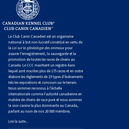
gallois
Corgi
griffon
Hound
Rhodesian
anglais
springer
Épagneul
Skye
Terrier
nain
du
napolitain
Terre-
(Cardigan)
gallois
Pumi
vendéen
ridgeback
Lévrier
anglais
des
Épagneul
wheaten
Bull
Yorkshire
Neuve
Chien
(Pembroke)
persan
Shikoku
champs
français
Épagneul
à
terrier
Terrier
d’eau
Rottweiler
Le Club Canin Canadien est un organisme
national à but non lucratif constitué en vertu de
la
Loi sur la généalogie des animaux
pour
Whippet
d’eau
Épagneul
poil
du
gallois
Terrier
portugais
Samoyède
assurer l’enregistrement, la sauvegarde et la
promotion de toutes les races de chiens au
Chien
irlandais
Sussex
Épagneul
doux
Staffordshire
blanc
Schnauzer
Canada. Le CCC maintient un registre dans
lequel sont inscrites plus de 175 races et en outre
élabore les règlements de 19 types d’événements
nu
springer
Spinone
du
(géant)
Schnauzer
tels les expositions et concours sur le terrain.
Nous sommes reconnus à l’échelle
internationale comme l’autorité canadienne en
du
gallois
italiano
Vizsla
West
(standard)
Husky
matière de chiens de race pure et nous sommes
la voix canine la plus dominante au Canada,
parlant au nom de nos 20 000 membres.
Pérou
à
Vizsla
Highland
sibérien
Saint
Lire la suite...