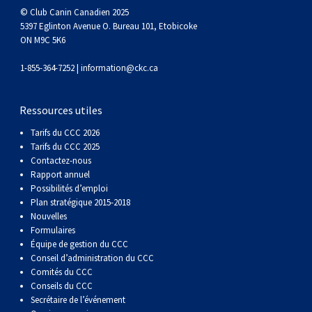
(Perro
poil
à
Braque
Bernard
Dogue
© Club Canin Canadien 2025
5397 Eglinton Avenue O. Bureau 101, Etobicoke
ON M9C 5K6
Sin
lisse
poil
de
du
Laika
1-855-364-7252 |
information@ckc.ca
Pelo
dur
Weimar
Tibet
de
Ressources utiles
Del
lakoutie
Tarifs du CCC 2026
Tarifs du CCC 2025
Peru)
Contactez-nous
Rapport annuel
Possibilités d’emploi
Plan stratégique 2015-2018
Nouvelles
Formulaires
Équipe de gestion du CCC
Conseil d’administration du CCC
Comités du CCC
Conseils du CCC
Secrétaire de l’événement